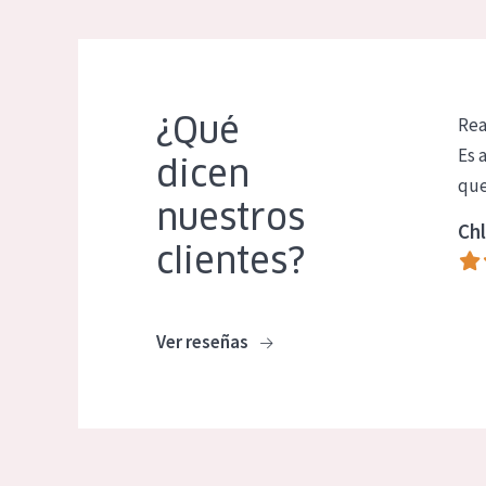
¿Qué
Rea
Es 
dicen
que
nuestros
Chl
clientes?
Ver reseñas