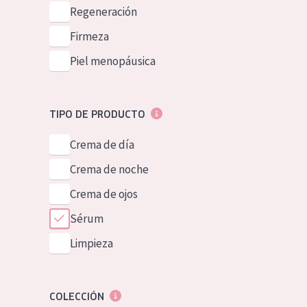
Piel normal y s
Regeneración
German
Piel mixata o g
Firmeza
Spanish
Piel madura
Piel menopáusica
Greek
Piel expuesta a
Piel menopáus
TIPO DE PRODUCTO
Crema de día
NUESTROS P
Crema de noche
Crema de ojos
Sérum
Limpieza
COLECCIÓN