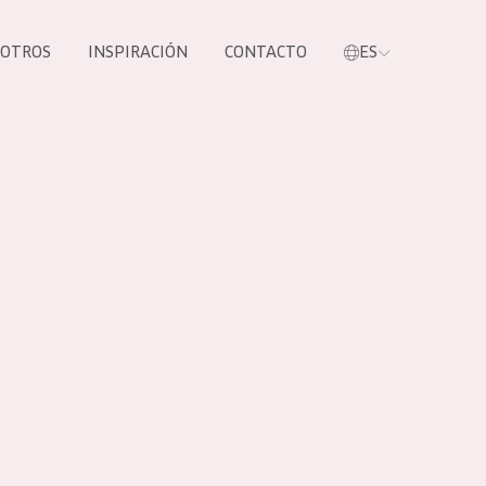
SOTROS
INSPIRACIÓN
CONTACTO
ES
tros productos
S NUESTROS
UCTOS