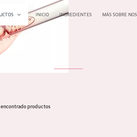
UCTOS
INICIO
INGREDIENTES
MÁS SOBRE NO
todos nues
UCTO
COLECCIÓN
Essentials
he
Lift+
Expert
n encontrado productos
TODO
EDAD
PROD
Todas las edades