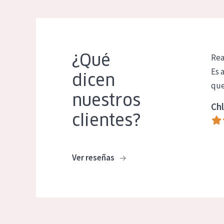
¿Qué
Rea
Es 
dicen
que
nuestros
Chl
clientes?
Ver reseñas