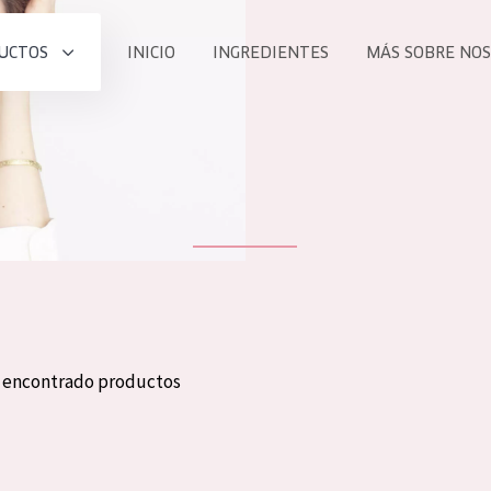
UCTOS
INICIO
INGREDIENTES
MÁS SOBRE NO
todos nues
UCTO
COLECCIÓN
Essentials
he
Lift+
Expert
n encontrado productos
TODO
EDAD
PROD
Todas las edades