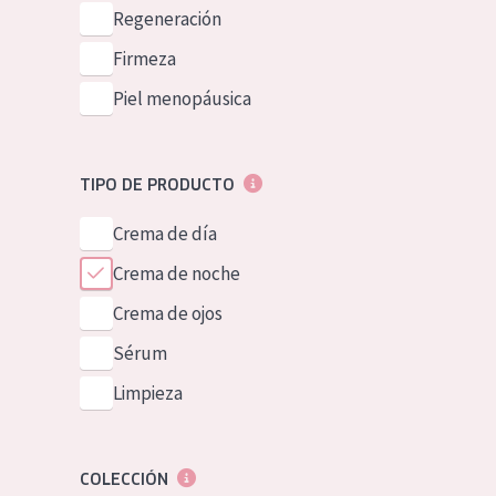
Piel normal y s
Regeneración
German
Piel mixata o g
Firmeza
Spanish
Piel madura
Piel menopáusica
Greek
Piel expuesta a
Piel menopáus
TIPO DE PRODUCTO
Crema de día
NUESTROS P
Crema de noche
Crema de ojos
Sérum
Limpieza
COLECCIÓN