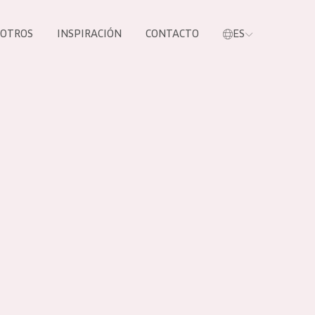
SOTROS
INSPIRACIÓN
CONTACTO
ES
tros productos
S NUESTROS
UCTOS