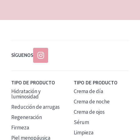
EDAD
Todas las edades
Edad: de 35 a 55
Piel madura
SÍGUENOS
TIPO DE PRODUCTO
TIPO DE PRODUCTO
Hidratación y
Crema de día
luminosidad
Crema de noche
Reducción de arrugas
Crema de ojos
Regeneración
Sérum
Firmeza
Limpieza
Piel menopáusica