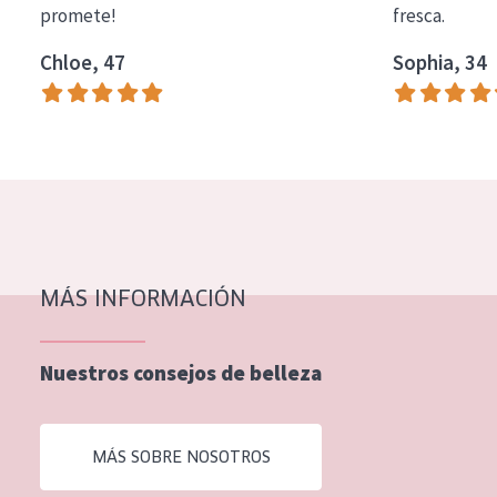
promete!
fresca.
COLECCIÓN
Chloe, 47
Sophia, 34
Essentials
Lift+
Expert
TIPO DE PIEL
Piel sensible
Piel normal y seca
MÁS INFORMACIÓN
Piel mixata o grasa
Nuestros consejos de belleza
Piel madura
Piel expuesta al sol
MÁS SOBRE NOSOTROS
Piel menopáusica