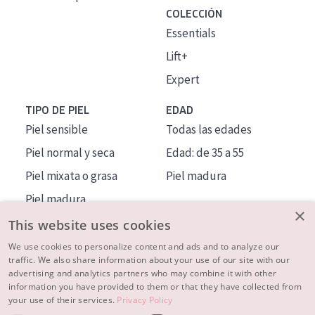
COLECCIÓN
Essentials
Lift+
Expert
TIPO DE PIEL
EDAD
Piel sensible
Todas las edades
Piel normal y seca
Edad: de 35 a 55
Piel mixata o grasa
Piel madura
Piel madura
×
Piel expuesta al sol
This website uses cookies
Piel menopáusica
We use cookies to personalize content and ads and to analyze our
traffic. We also share information about your use of our site with our
advertising and analytics partners who may combine it with other
MÁS SOBRE NOSOTROS
information you have provided to them or that they have collected from
your use of their services.
Privacy Policy
INSPIRACIÓN