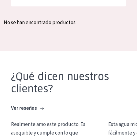
Hidratación y luminosidad
German
Reducción de arrugas
Spanish
No se han encontrado productos
Regeneración
Greek
Firmeza
Piel menopáusica
TIPO DE PRODUCTO
¿Qué dicen nuestros
Crema de día
clientes?
Crema de noche
Crema de ojos
Ver reseñas
Sérum
Realmente amo este producto. Es
Esta agua mi
Limpieza
asequible y cumple con lo que
fácilmente y 