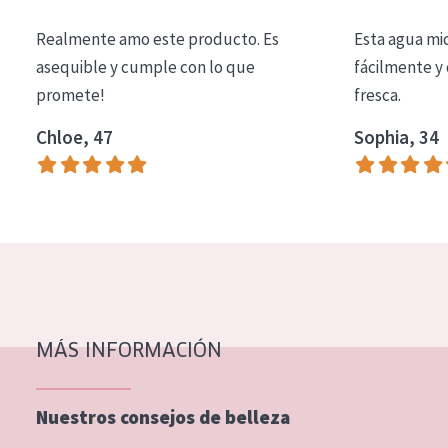
COLECCIÓN
Realmente amo este producto. Es
Esta agua mi
Essentials
asequible y cumple con lo que
fácilmente y 
promete!
fresca.
Lift+
Expert
Chloe, 47
Sophia, 34
TIPO DE PIEL
Piel sensible
Piel normal y seca
Piel mixata o grasa
Piel madura
MÁS INFORMACIÓN
Piel expuesta al sol
Piel menopáusica
Nuestros consejos de belleza