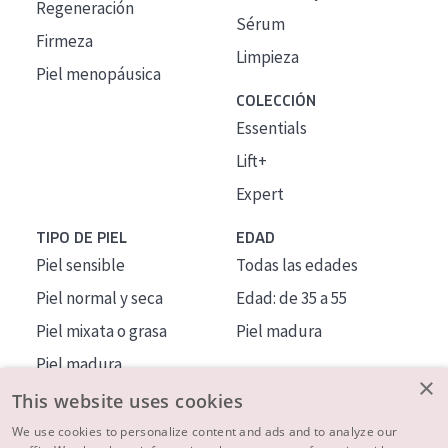
Regeneración
Sérum
Firmeza
Limpieza
Piel menopáusica
COLECCIÓN
Essentials
Lift+
Expert
TIPO DE PIEL
EDAD
Piel sensible
Todas las edades
Piel normal y seca
Edad: de 35 a 55
Piel mixata o grasa
Piel madura
Piel madura
×
Piel expuesta al sol
This website uses cookies
Piel menopáusica
We use cookies to personalize content and ads and to analyze our