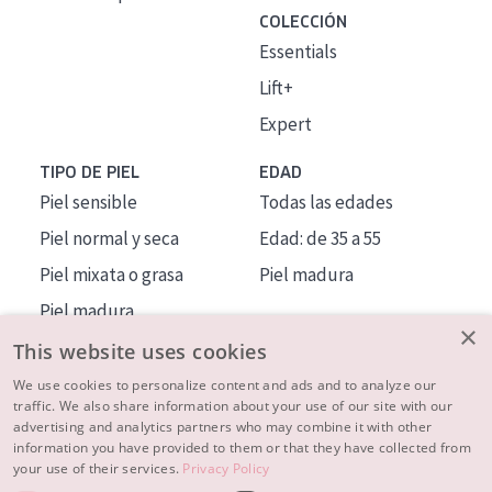
COLECCIÓN
Essentials
Lift+
Expert
TIPO DE PIEL
EDAD
Piel sensible
Todas las edades
Piel normal y seca
Edad: de 35 a 55
Piel mixata o grasa
Piel madura
Piel madura
×
Piel expuesta al sol
This website uses cookies
Piel menopáusica
We use cookies to personalize content and ads and to analyze our
traffic. We also share information about your use of our site with our
advertising and analytics partners who may combine it with other
MÁS SOBRE NOSOTROS
information you have provided to them or that they have collected from
your use of their services.
Privacy Policy
INSPIRACIÓN