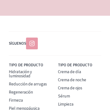
EDAD
Todas las edades
Edad: de 35 a 55
Piel madura
SÍGUENOS
TIPO DE PRODUCTO
TIPO DE PRODUCTO
Hidratación y
Crema de día
luminosidad
Crema de noche
Reducción de arrugas
Crema de ojos
Regeneración
Sérum
Firmeza
Limpieza
Piel menopáusica