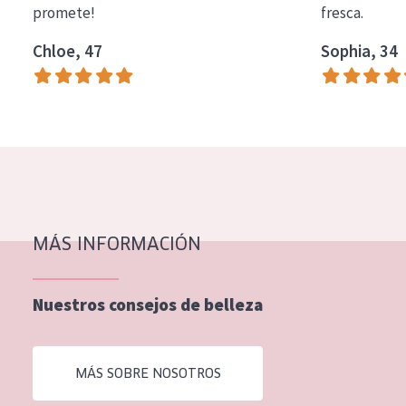
promete!
fresca.
COLECCIÓN
Chloe, 47
Sophia, 34
Essentials
Lift+
Expert
TIPO DE PIEL
Piel sensible
Piel normal y seca
MÁS INFORMACIÓN
Piel mixata o grasa
Nuestros consejos de belleza
Piel madura
Piel expuesta al sol
MÁS SOBRE NOSOTROS
Piel menopáusica