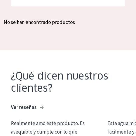
Hidratación y luminosidad
German
Reducción de arrugas
Spanish
No se han encontrado productos
Regeneración
Greek
Firmeza
Piel menopáusica
TIPO DE PRODUCTO
¿Qué dicen nuestros
Crema de día
clientes?
Crema de noche
Crema de ojos
Ver reseñas
Sérum
Realmente amo este producto. Es
Esta agua mi
Limpieza
asequible y cumple con lo que
fácilmente y 