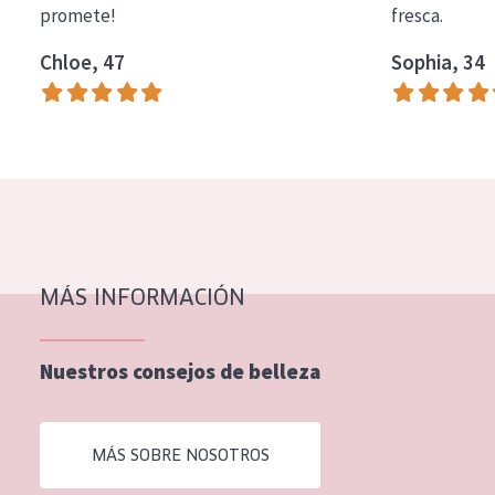
promete!
fresca.
COLECCIÓN
Chloe, 47
Sophia, 34
Essentials
Lift+
Expert
TIPO DE PIEL
Piel sensible
Piel normal y seca
MÁS INFORMACIÓN
Piel mixata o grasa
Nuestros consejos de belleza
Piel madura
Piel expuesta al sol
MÁS SOBRE NOSOTROS
Piel menopáusica