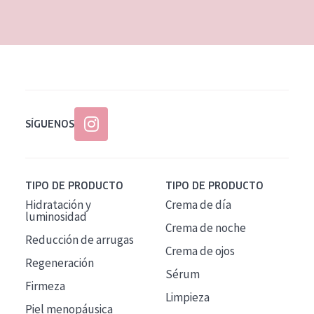
EDAD
Todas las edades
Edad: de 35 a 55
Piel madura
SÍGUENOS
TIPO DE PRODUCTO
TIPO DE PRODUCTO
Hidratación y
Crema de día
luminosidad
Crema de noche
Reducción de arrugas
Crema de ojos
Regeneración
Sérum
Firmeza
Limpieza
Piel menopáusica