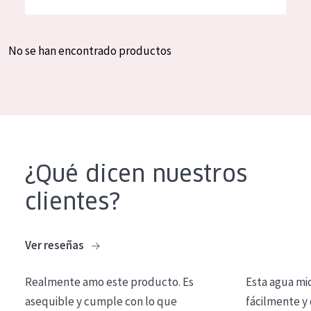
Hidratación y luminosidad
German
Reducción de arrugas
Spanish
No se han encontrado productos
Regeneración
Greek
Firmeza
Piel menopáusica
TIPO DE PRODUCTO
¿Qué dicen nuestros
Crema de día
clientes?
Crema de noche
Crema de ojos
Ver reseñas
Sérum
Realmente amo este producto. Es
Esta agua mi
Limpieza
asequible y cumple con lo que
fácilmente y 