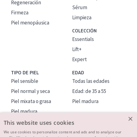
Regeneración
Sérum
Firmeza
Limpieza
Piel menopáusica
COLECCIÓN
Essentials
Lift+
Expert
TIPO DE PIEL
EDAD
Piel sensible
Todas las edades
Piel normal y seca
Edad: de 35 a 55
Piel mixata o grasa
Piel madura
Piel madura
×
Piel expuesta al sol
This website uses cookies
Piel menopáusica
We use cookies to personalize content and ads and to analyze our