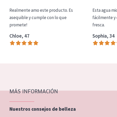
COLECCIÓN
Realmente amo este producto. Es
Esta agua mi
Essentials
asequible y cumple con lo que
fácilmente y 
promete!
fresca.
Lift+
Expert
Chloe, 47
Sophia, 34
TIPO DE PIEL
Piel sensible
Piel normal y seca
Piel mixata o grasa
Piel madura
MÁS INFORMACIÓN
Piel expuesta al sol
Piel menopáusica
Nuestros consejos de belleza