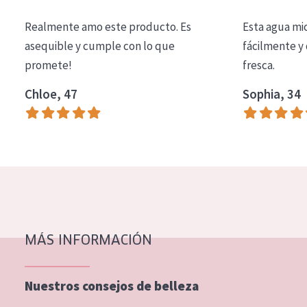
COLECCIÓN
Realmente amo este producto. Es
Esta agua mi
Essentials
asequible y cumple con lo que
fácilmente y 
promete!
fresca.
Lift+
Expert
Chloe, 47
Sophia, 34
TIPO DE PIEL
Piel sensible
Piel normal y seca
Piel mixata o grasa
Piel madura
MÁS INFORMACIÓN
Piel expuesta al sol
Piel menopáusica
Nuestros consejos de belleza