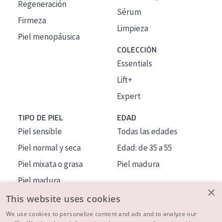
Regeneración
Sérum
Firmeza
Limpieza
Piel menopáusica
COLECCIÓN
Essentials
Lift+
Expert
TIPO DE PIEL
EDAD
Piel sensible
Todas las edades
Piel normal y seca
Edad: de 35 a 55
Piel mixata o grasa
Piel madura
Piel madura
×
Piel expuesta al sol
This website uses cookies
Piel menopáusica
We use cookies to personalize content and ads and to analyze our