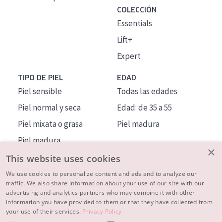
COLECCIÓN
Essentials
Lift+
Expert
TIPO DE PIEL
EDAD
Piel sensible
Todas las edades
Piel normal y seca
Edad: de 35 a 55
Piel mixata o grasa
Piel madura
Piel madura
×
Piel expuesta al sol
This website uses cookies
Piel menopáusica
We use cookies to personalize content and ads and to analyze our
traffic. We also share information about your use of our site with our
advertising and analytics partners who may combine it with other
MÁS SOBRE NOSOTROS
information you have provided to them or that they have collected from
your use of their services.
Privacy Policy
INSPIRACIÓN