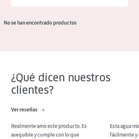
Hidratación y luminosidad
German
Reducción de arrugas
Spanish
No se han encontrado productos
Regeneración
Greek
Firmeza
Piel menopáusica
TIPO DE PRODUCTO
¿Qué dicen nuestros
Crema de día
clientes?
Crema de noche
Crema de ojos
Ver reseñas
Sérum
Realmente amo este producto. Es
Esta agua mi
Limpieza
asequible y cumple con lo que
fácilmente y 