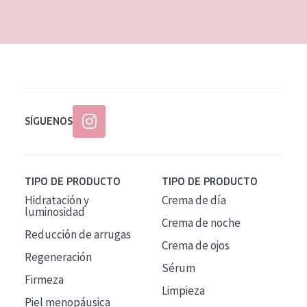
EDAD
Todas las edades
Edad: de 35 a 55
Piel madura
SÍGUENOS
TIPO DE PRODUCTO
TIPO DE PRODUCTO
Hidratación y
Crema de día
luminosidad
Crema de noche
Reducción de arrugas
Crema de ojos
Regeneración
Sérum
Firmeza
Limpieza
Piel menopáusica