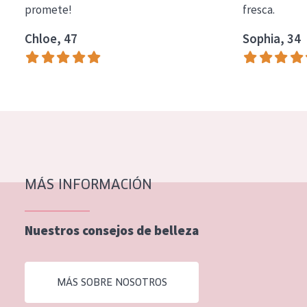
promete!
fresca.
COLECCIÓN
Chloe, 47
Sophia, 34
Essentials
Lift+
Expert
TIPO DE PIEL
Piel sensible
Piel normal y seca
MÁS INFORMACIÓN
Piel mixata o grasa
Nuestros consejos de belleza
Piel madura
Piel expuesta al sol
MÁS SOBRE NOSOTROS
Piel menopáusica