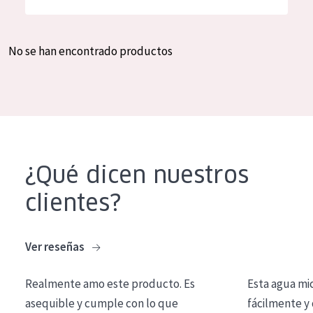
Hidratación y luminosidad
German
Reducción de arrugas
Spanish
No se han encontrado productos
Regeneración
Greek
Firmeza
Piel menopáusica
TIPO DE PRODUCTO
¿Qué dicen nuestros
Crema de día
clientes?
Crema de noche
Crema de ojos
Ver reseñas
Sérum
Realmente amo este producto. Es
Esta agua mi
Limpieza
asequible y cumple con lo que
fácilmente y 