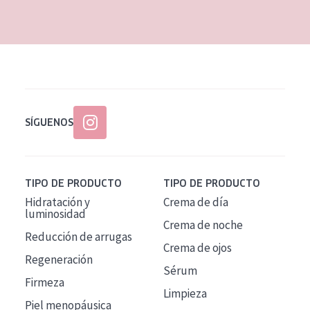
EDAD
Todas las edades
Edad: de 35 a 55
Piel madura
SÍGUENOS
TIPO DE PRODUCTO
TIPO DE PRODUCTO
Hidratación y
Crema de día
luminosidad
Crema de noche
Reducción de arrugas
Crema de ojos
Regeneración
Sérum
Firmeza
Limpieza
Piel menopáusica