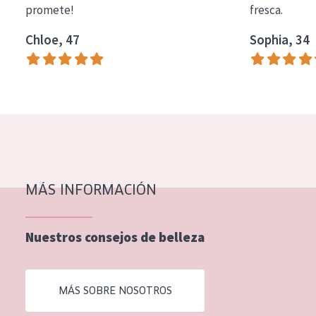
promete!
fresca.
COLECCIÓN
Chloe, 47
Sophia, 34
Essentials
Lift+
Expert
TIPO DE PIEL
Piel sensible
Piel normal y seca
MÁS INFORMACIÓN
Piel mixata o grasa
Nuestros consejos de belleza
Piel madura
Piel expuesta al sol
MÁS SOBRE NOSOTROS
Piel menopáusica