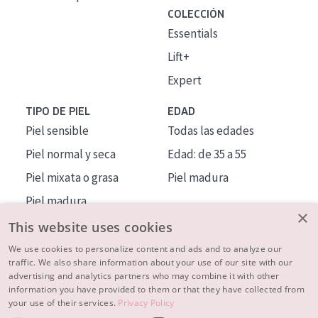
COLECCIÓN
Essentials
Lift+
Expert
TIPO DE PIEL
EDAD
Piel sensible
Todas las edades
Piel normal y seca
Edad: de 35 a 55
Piel mixata o grasa
Piel madura
Piel madura
×
Piel expuesta al sol
This website uses cookies
Piel menopáusica
We use cookies to personalize content and ads and to analyze our
traffic. We also share information about your use of our site with our
advertising and analytics partners who may combine it with other
MÁS SOBRE NOSOTROS
information you have provided to them or that they have collected from
your use of their services.
Privacy Policy
INSPIRACIÓN