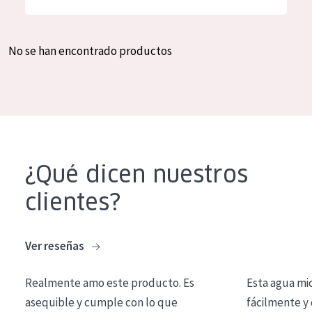
Hidratación y luminosidad
German
Reducción de arrugas
Spanish
No se han encontrado productos
Regeneración
Greek
Firmeza
Piel menopáusica
TIPO DE PRODUCTO
¿Qué dicen nuestros
Crema de día
clientes?
Crema de noche
Crema de ojos
Ver reseñas
Sérum
Realmente amo este producto. Es
Esta agua mi
Limpieza
asequible y cumple con lo que
fácilmente y 