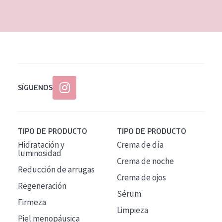
EDAD
Todas las edades
Edad: de 35 a 55
Piel madura
SÍGUENOS
TIPO DE PRODUCTO
TIPO DE PRODUCTO
Hidratación y
Crema de día
luminosidad
Crema de noche
Reducción de arrugas
Crema de ojos
Regeneración
Sérum
Firmeza
Limpieza
Piel menopáusica