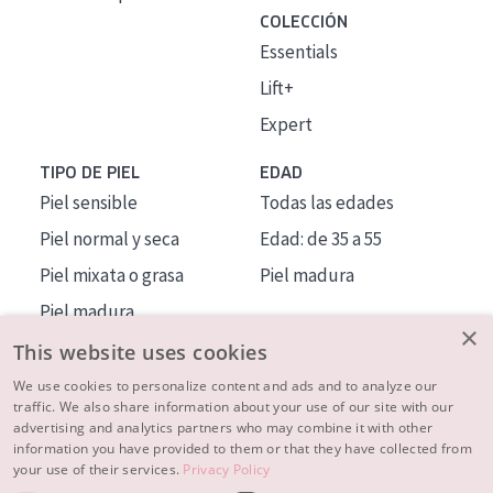
COLECCIÓN
Essentials
Lift+
Expert
TIPO DE PIEL
EDAD
Piel sensible
Todas las edades
Piel normal y seca
Edad: de 35 a 55
Piel mixata o grasa
Piel madura
Piel madura
×
Piel expuesta al sol
This website uses cookies
Piel menopáusica
We use cookies to personalize content and ads and to analyze our
traffic. We also share information about your use of our site with our
advertising and analytics partners who may combine it with other
MÁS SOBRE NOSOTROS
information you have provided to them or that they have collected from
your use of their services.
Privacy Policy
INSPIRACIÓN