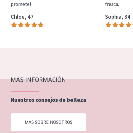
promete!
fresca.
COLECCIÓN
Chloe, 47
Sophia, 34
Essentials
Lift+
Expert
TIPO DE PIEL
Piel sensible
Piel normal y seca
MÁS INFORMACIÓN
Piel mixata o grasa
Nuestros consejos de belleza
Piel madura
Piel expuesta al sol
MÁS SOBRE NOSOTROS
Piel menopáusica