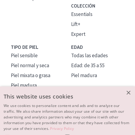
COLECCIÓN
Essentials
Lift+
Expert
TIPO DE PIEL
EDAD
Piel sensible
Todas las edades
Piel normal y seca
Edad: de 35 a 55
Piel mixata o grasa
Piel madura
Piel madura
×
Piel expuesta al sol
This website uses cookies
Piel menopáusica
We use cookies to personalize content and ads and to analyze our
traffic. We also share information about your use of our site with our
advertising and analytics partners who may combine it with other
MÁS SOBRE NOSOTROS
information you have provided to them or that they have collected from
your use of their services.
Privacy Policy
INSPIRACIÓN