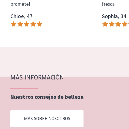
promete!
fresca.
COLECCIÓN
Chloe, 47
Sophia, 34
Essentials
Lift+
Expert
TIPO DE PIEL
Piel sensible
Piel normal y seca
MÁS INFORMACIÓN
Piel mixata o grasa
Nuestros consejos de belleza
Piel madura
Piel expuesta al sol
MÁS SOBRE NOSOTROS
Piel menopáusica