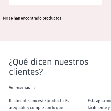
Hidratación y luminosidad
German
Reducción de arrugas
Spanish
No se han encontrado productos
Regeneración
Greek
Firmeza
Piel menopáusica
TIPO DE PRODUCTO
¿Qué dicen nuestros
Crema de día
clientes?
Crema de noche
Crema de ojos
Ver reseñas
Sérum
Realmente amo este producto. Es
Esta agua mi
Limpieza
asequible y cumple con lo que
fácilmente y 