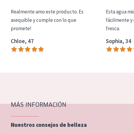
COLECCIÓN
Realmente amo este producto. Es
Esta agua mi
Essentials
asequible y cumple con lo que
fácilmente y 
promete!
fresca.
Lift+
Expert
Chloe, 47
Sophia, 34
TIPO DE PIEL
Piel sensible
Piel normal y seca
Piel mixata o grasa
Piel madura
MÁS INFORMACIÓN
Piel expuesta al sol
Piel menopáusica
Nuestros consejos de belleza