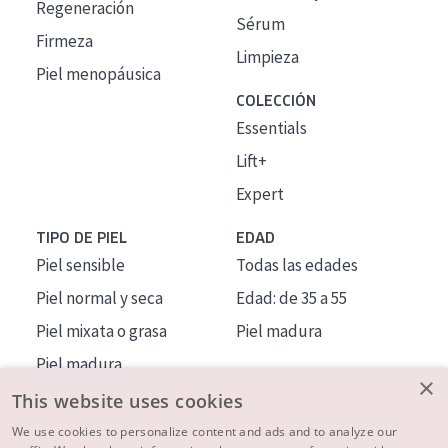
Regeneración
Sérum
Firmeza
Limpieza
Piel menopáusica
COLECCIÓN
Essentials
Lift+
Expert
TIPO DE PIEL
EDAD
Piel sensible
Todas las edades
Piel normal y seca
Edad: de 35 a 55
Piel mixata o grasa
Piel madura
Piel madura
×
Piel expuesta al sol
This website uses cookies
Piel menopáusica
We use cookies to personalize content and ads and to analyze our