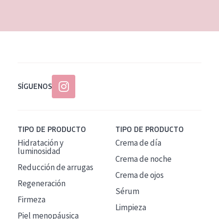
EDAD
Todas las edades
Edad: de 35 a 55
Piel madura
SÍGUENOS
TIPO DE PRODUCTO
TIPO DE PRODUCTO
Hidratación y
Crema de día
luminosidad
Crema de noche
Reducción de arrugas
Crema de ojos
Regeneración
Sérum
Firmeza
Limpieza
Piel menopáusica