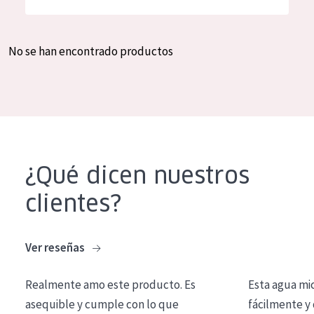
Hidratación y luminosidad
German
Reducción de arrugas
Spanish
No se han encontrado productos
Regeneración
Greek
Firmeza
Piel menopáusica
TIPO DE PRODUCTO
¿Qué dicen nuestros
Crema de día
clientes?
Crema de noche
Crema de ojos
Ver reseñas
Sérum
Realmente amo este producto. Es
Esta agua mi
Limpieza
asequible y cumple con lo que
fácilmente y 