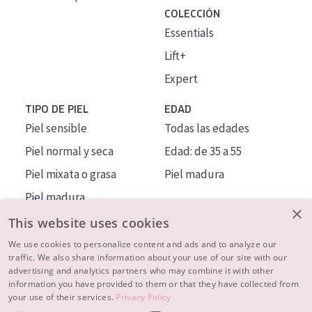
COLECCIÓN
Essentials
Lift+
Expert
TIPO DE PIEL
EDAD
Piel sensible
Todas las edades
Piel normal y seca
Edad: de 35 a 55
Piel mixata o grasa
Piel madura
Piel madura
×
Piel expuesta al sol
This website uses cookies
Piel menopáusica
We use cookies to personalize content and ads and to analyze our
traffic. We also share information about your use of our site with our
advertising and analytics partners who may combine it with other
MÁS SOBRE NOSOTROS
information you have provided to them or that they have collected from
your use of their services.
Privacy Policy
INSPIRACIÓN