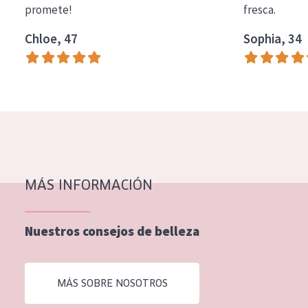
promete!
fresca.
COLECCIÓN
Chloe, 47
Sophia, 34
Essentials
Lift+
Expert
TIPO DE PIEL
Piel sensible
Piel normal y seca
MÁS INFORMACIÓN
Piel mixata o grasa
Nuestros consejos de belleza
Piel madura
Piel expuesta al sol
MÁS SOBRE NOSOTROS
Piel menopáusica