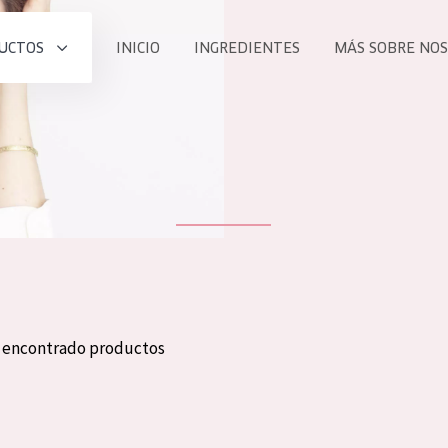
UCTOS
INICIO
INGREDIENTES
MÁS SOBRE NO
todos nues
UCTO
COLECCIÓN
Essentials
he
Lift+
Expert
n encontrado productos
TODO
EDAD
PROD
Todas las edades