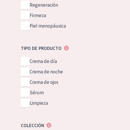
Piel normal y s
Regeneración
German
Piel mixata o g
Firmeza
Spanish
Piel madura
Piel menopáusica
Greek
Piel expuesta a
Piel menopáus
TIPO DE PRODUCTO
Crema de día
NUESTROS P
Crema de noche
Crema de ojos
Sérum
Limpieza
COLECCIÓN