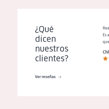
¿Qué
Rea
Es 
dicen
que
nuestros
Chl
clientes?
Ver reseñas