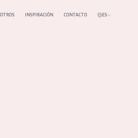
SOTROS
INSPIRACIÓN
CONTACTO
ES
tros productos
S NUESTROS
UCTOS