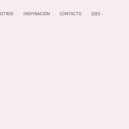
SOTROS
INSPIRACIÓN
CONTACTO
ES
tros productos
S NUESTROS
UCTOS