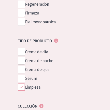
Piel normal y s
Regeneración
German
Piel mixata o g
Firmeza
Spanish
Piel madura
Piel menopáusica
Greek
Piel expuesta a
Piel menopáus
TIPO DE PRODUCTO
Crema de día
NUESTROS P
Crema de noche
Crema de ojos
Sérum
Limpieza
COLECCIÓN