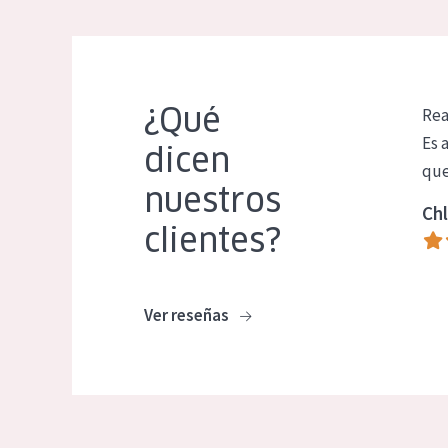
¿Qué
Rea
Es 
dicen
que
nuestros
Chl
clientes?
Ver reseñas