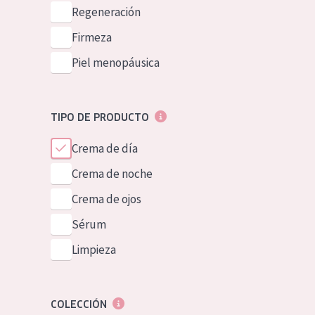
Piel normal y s
Regeneración
German
Piel mixata o g
Firmeza
Spanish
Piel madura
Piel menopáusica
Greek
Piel expuesta a
Piel menopáus
TIPO DE PRODUCTO
Crema de día
NUESTROS P
Crema de noche
Crema de ojos
Sérum
Limpieza
COLECCIÓN