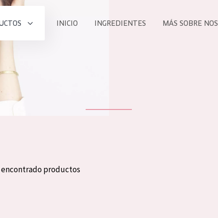
UCTOS
INICIO
INGREDIENTES
MÁS SOBRE NO
todos nues
UCTO
COLECCIÓN
Essentials
he
Lift+
Expert
n encontrado productos
TODO
EDAD
PROD
Todas las edades