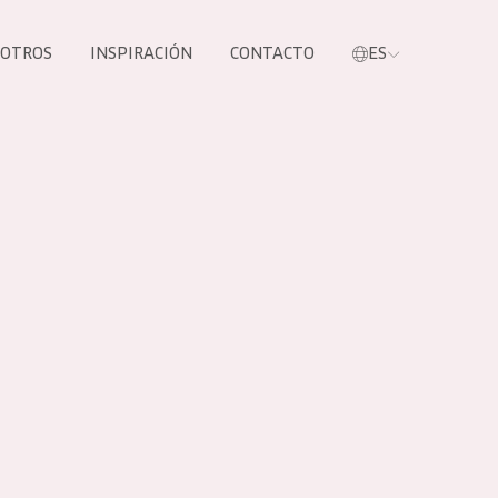
SOTROS
INSPIRACIÓN
CONTACTO
ES
tros productos
S NUESTROS
UCTOS