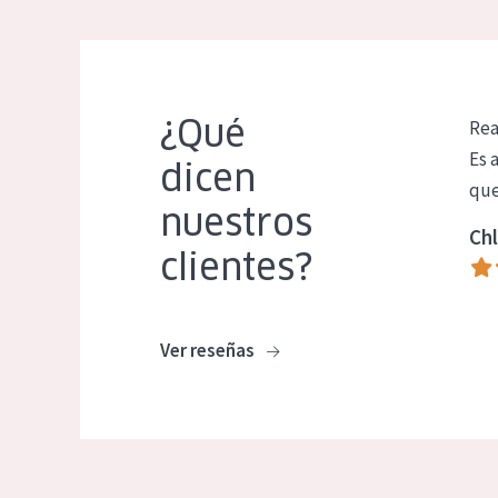
¿Qué
Rea
Es 
dicen
que
nuestros
Chl
clientes?
Ver reseñas