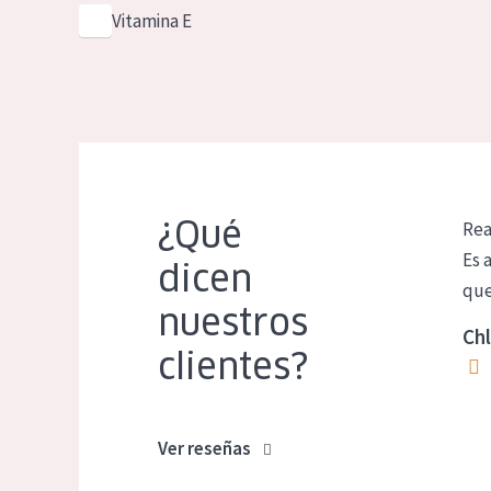
Vitamina E
¿Qué
Rea
Es 
dicen
que
nuestros
Chl
clientes?
Ver reseñas