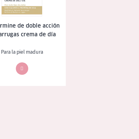
eca
Edad: de 35 a 55
rasa
Piel madura
rmine de doble acción
arrugas crema de día
l sol
ica
Para la piel madura
RODUCTOS