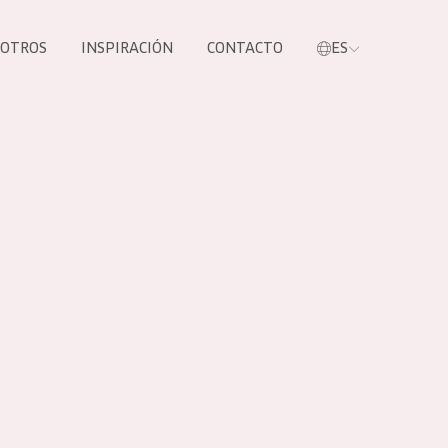
SOTROS
INSPIRACIÓN
CONTACTO
ES
tros productos
S NUESTROS
UCTOS