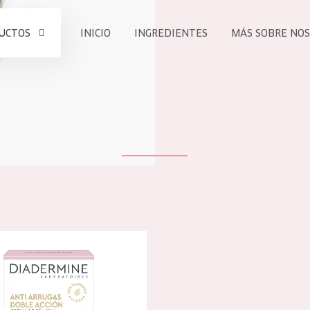
UCTOS
INICIO
INGREDIENTES
MÁS SOBRE NO
todos nues
UCTO
COLECCIÓN
Essentials
he
Lift+
Expert
 de doble acción antiarrugas crema de día
TODO
EDAD
PROD
Todas las edades