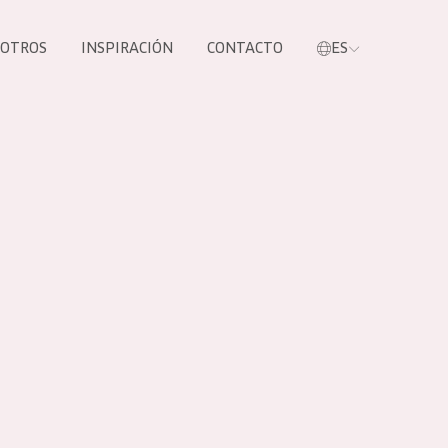
SOTROS
INSPIRACIÓN
CONTACTO
ES
tros productos
S NUESTROS
UCTOS