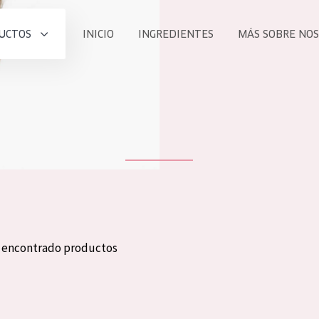
UCTOS
INICIO
INGREDIENTES
MÁS SOBRE NO
todos nues
UCTO
COLECCIÓN
Essentials
he
Lift+
Expert
n encontrado productos
TODO
EDAD
PROD
Todas las edades