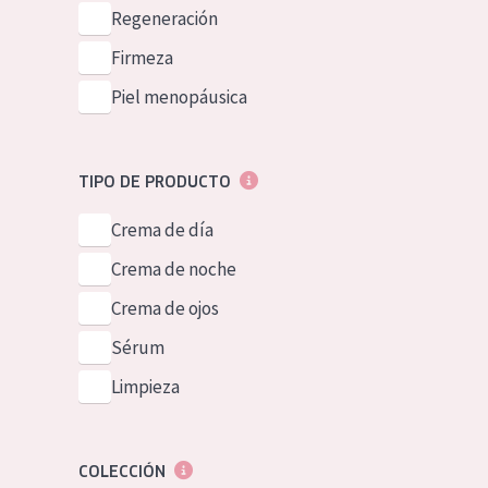
Piel normal y s
Regeneración
German
Piel mixata o g
Firmeza
Spanish
Piel madura
Piel menopáusica
Greek
Piel expuesta a
Piel menopáus
TIPO DE PRODUCTO
Crema de día
NUESTROS P
Crema de noche
Crema de ojos
Sérum
Limpieza
COLECCIÓN