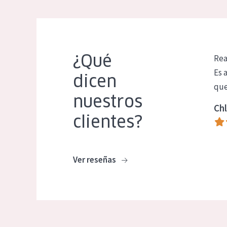
¿Qué
Rea
Es 
dicen
que
nuestros
Chl
clientes?
Ver reseñas