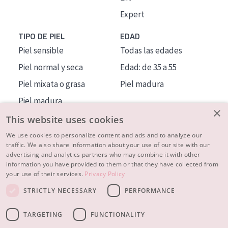
Expert
TIPO DE PIEL
EDAD
Piel sensible
Todas las edades
Piel normal y seca
Edad: de 35 a 55
Piel mixata o grasa
Piel madura
Piel madura
×
Piel expuesta al sol
This website uses cookies
Piel menopáusica
We use cookies to personalize content and ads and to analyze our
traffic. We also share information about your use of our site with our
advertising and analytics partners who may combine it with other
MÁS SOBRE NOSOTROS
information you have provided to them or that they have collected from
your use of their services.
Privacy Policy
INSPIRACIÓN
STRICTLY NECESSARY
PERFORMANCE
CONTACTO
TARGETING
FUNCTIONALITY
© 2023 - 2026 Diadermine
Condiciones
Política de Privacidad