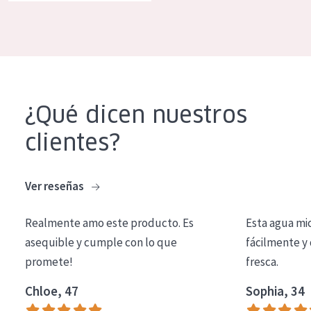
COLECCIÓN
Essentials
Lift+
Expert
¿Qué dicen nuestros
TIPO DE PIEL
clientes?
Piel sensible
Piel normal y seca
Ver reseñas
Piel mixata o grasa
Realmente amo este producto. Es
Esta agua mi
Piel madura
asequible y cumple con lo que
fácilmente y 
promete!
fresca.
Piel expuesta al sol
Piel menopáusica
Chloe, 47
Sophia, 34