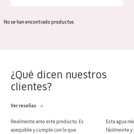
Hidratación y luminosidad
German
Reducción de arrugas
Spanish
No se han encontrado productos
Regeneración
Greek
Firmeza
Piel menopáusica
TIPO DE PRODUCTO
¿Qué dicen nuestros
Crema de día
clientes?
Crema de noche
Crema de ojos
Ver reseñas
Sérum
Realmente amo este producto. Es
Esta agua mi
Limpieza
asequible y cumple con lo que
fácilmente y 