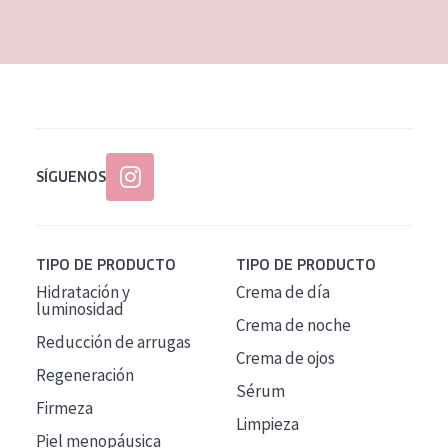
EDAD
Todas las edades
Edad: de 35 a 55
Piel madura
SÍGUENOS
TIPO DE PRODUCTO
TIPO DE PRODUCTO
Hidratación y
Crema de día
luminosidad
Crema de noche
Reducción de arrugas
Crema de ojos
Regeneración
Sérum
Firmeza
Limpieza
Piel menopáusica