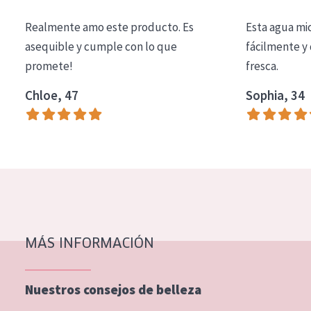
COLECCIÓN
Realmente amo este producto. Es
Esta agua mi
Essentials
asequible y cumple con lo que
fácilmente y 
promete!
fresca.
Lift+
Expert
Chloe, 47
Sophia, 34
TIPO DE PIEL
Piel sensible
Piel normal y seca
Piel mixata o grasa
Piel madura
MÁS INFORMACIÓN
Piel expuesta al sol
Piel menopáusica
Nuestros consejos de belleza