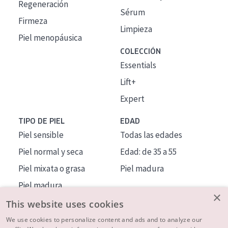
Regeneración
Sérum
Firmeza
Limpieza
Piel menopáusica
COLECCIÓN
Essentials
Lift+
Expert
TIPO DE PIEL
EDAD
Piel sensible
Todas las edades
Piel normal y seca
Edad: de 35 a 55
Piel mixata o grasa
Piel madura
Piel madura
×
Piel expuesta al sol
This website uses cookies
Piel menopáusica
We use cookies to personalize content and ads and to analyze our