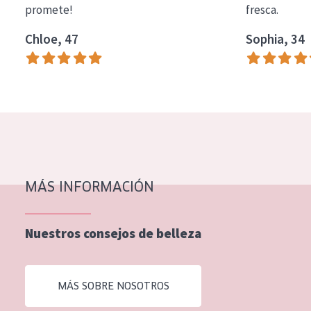
promete!
fresca.
COLECCIÓN
Chloe, 47
Sophia, 34
Essentials
Lift+
Expert
TIPO DE PIEL
Piel sensible
Piel normal y seca
MÁS INFORMACIÓN
Piel mixata o grasa
Nuestros consejos de belleza
Piel madura
Piel expuesta al sol
MÁS SOBRE NOSOTROS
Piel menopáusica