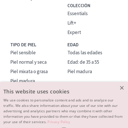
COLECCIÓN
Essentials
Lift+
Expert
TIPO DE PIEL
EDAD
Piel sensible
Todas las edades
Piel normal y seca
Edad: de 35 a 55
Piel mixata o grasa
Piel madura
Piel madura
×
Piel expuesta al sol
This website uses cookies
Piel menopáusica
We use cookies to personalize content and ads and to analyze our
traffic. We also share information about your use of our site with our
advertising and analytics partners who may combine it with other
MÁS SOBRE NOSOTROS
information you have provided to them or that they have collected from
your use of their services.
Privacy Policy
INSPIRACIÓN