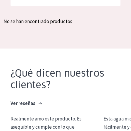
Hidratación y luminosidad
German
Reducción de arrugas
Spanish
No se han encontrado productos
Regeneración
Greek
Firmeza
Piel menopáusica
TIPO DE PRODUCTO
¿Qué dicen nuestros
Crema de día
clientes?
Crema de noche
Crema de ojos
Ver reseñas
Sérum
Realmente amo este producto. Es
Esta agua mi
Limpieza
asequible y cumple con lo que
fácilmente y 