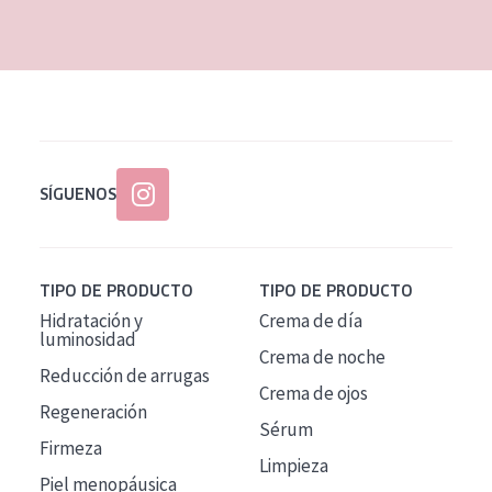
EDAD
Todas las edades
Edad: de 35 a 55
Piel madura
SÍGUENOS
TIPO DE PRODUCTO
TIPO DE PRODUCTO
Hidratación y
Crema de día
luminosidad
Crema de noche
Reducción de arrugas
Crema de ojos
Regeneración
Sérum
Firmeza
Limpieza
Piel menopáusica