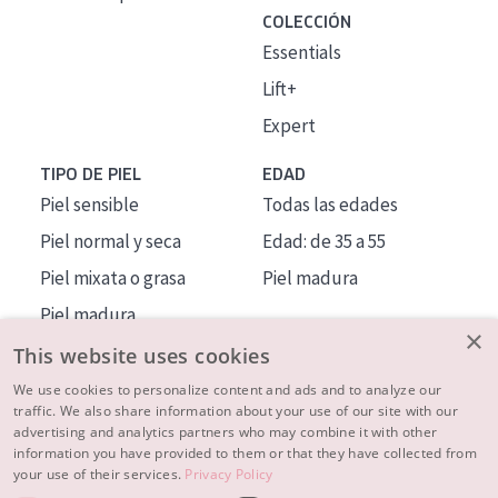
COLECCIÓN
Essentials
Lift+
Expert
TIPO DE PIEL
EDAD
Piel sensible
Todas las edades
Piel normal y seca
Edad: de 35 a 55
Piel mixata o grasa
Piel madura
Piel madura
×
Piel expuesta al sol
This website uses cookies
Piel menopáusica
We use cookies to personalize content and ads and to analyze our
traffic. We also share information about your use of our site with our
advertising and analytics partners who may combine it with other
MÁS SOBRE NOSOTROS
information you have provided to them or that they have collected from
your use of their services.
Privacy Policy
INSPIRACIÓN