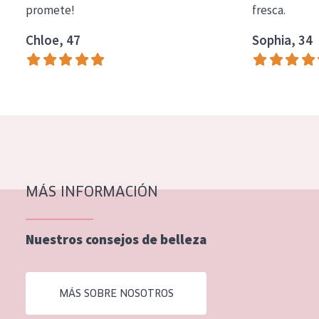
promete!
fresca.
COLECCIÓN
Chloe, 47
Sophia, 34
Essentials
Lift+
Expert
TIPO DE PIEL
Piel sensible
Piel normal y seca
MÁS INFORMACIÓN
Piel mixata o grasa
Nuestros consejos de belleza
Piel madura
Piel expuesta al sol
MÁS SOBRE NOSOTROS
Piel menopáusica