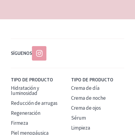
EDAD
Todas las edades
Edad: de 35 a 55
Piel madura
SÍGUENOS
TIPO DE PRODUCTO
TIPO DE PRODUCTO
Hidratación y
Crema de día
luminosidad
Crema de noche
Reducción de arrugas
Crema de ojos
Regeneración
Sérum
Firmeza
Limpieza
Piel menopáusica