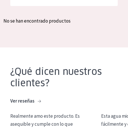
Hidratación y luminosidad
German
Reducción de arrugas
Spanish
No se han encontrado productos
Regeneración
Greek
Firmeza
Piel menopáusica
TIPO DE PRODUCTO
¿Qué dicen nuestros
Crema de día
clientes?
Crema de noche
Crema de ojos
Ver reseñas
Sérum
Realmente amo este producto. Es
Esta agua mi
Limpieza
asequible y cumple con lo que
fácilmente y 