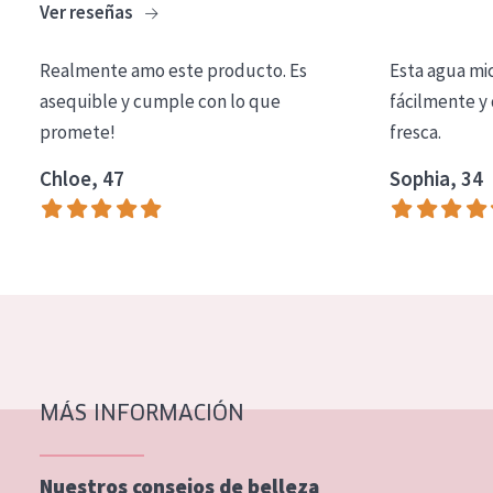
Ver reseñas
COLECCIÓN
Essentials
Realmente amo este producto. Es
Esta agua mi
asequible y cumple con lo que
fácilmente y 
Lift+
promete!
fresca.
Expert
Chloe, 47
Sophia, 34
TIPO DE PIEL
Piel sensible
Piel normal y seca
Piel mixata o grasa
Piel madura
MÁS INFORMACIÓN
Piel expuesta al sol
Piel menopáusica
Nuestros consejos de belleza