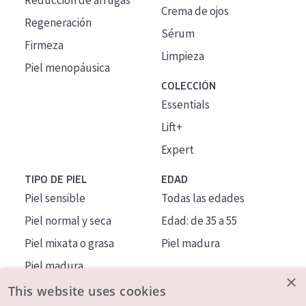
Reducción de arrugas
Crema de ojos
Regeneración
Sérum
Firmeza
Limpieza
Piel menopáusica
COLECCIÓN
Essentials
Lift+
Expert
TIPO DE PIEL
EDAD
Piel sensible
Todas las edades
Piel normal y seca
Edad: de 35 a 55
Piel mixata o grasa
Piel madura
Piel madura
×
Piel expuesta al sol
This website uses cookies