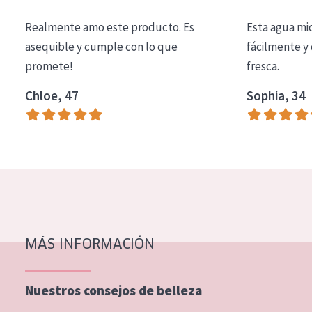
COLECCIÓN
Realmente amo este producto. Es
Esta agua mi
Essentials
asequible y cumple con lo que
fácilmente y 
promete!
fresca.
Lift+
Expert
Chloe, 47
Sophia, 34
TIPO DE PIEL
Piel sensible
Piel normal y seca
Piel mixata o grasa
Piel madura
MÁS INFORMACIÓN
Piel expuesta al sol
Piel menopáusica
Nuestros consejos de belleza