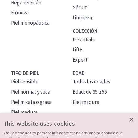
Regeneración
Sérum
Firmeza
Limpieza
Piel menopáusica
COLECCIÓN
Essentials
Lift+
Expert
TIPO DE PIEL
EDAD
Piel sensible
Todas las edades
Piel normal y seca
Edad: de 35 a 55
Piel mixata o grasa
Piel madura
Piel madura
×
Piel expuesta al sol
This website uses cookies
Piel menopáusica
We use cookies to personalize content and ads and to analyze our