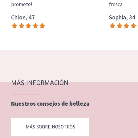
promete!
fresca.
COLECCIÓN
Chloe, 47
Sophia, 34
Essentials
Lift+
Expert
TIPO DE PIEL
Piel sensible
Piel normal y seca
MÁS INFORMACIÓN
Piel mixata o grasa
Nuestros consejos de belleza
Piel madura
Piel expuesta al sol
MÁS SOBRE NOSOTROS
Piel menopáusica