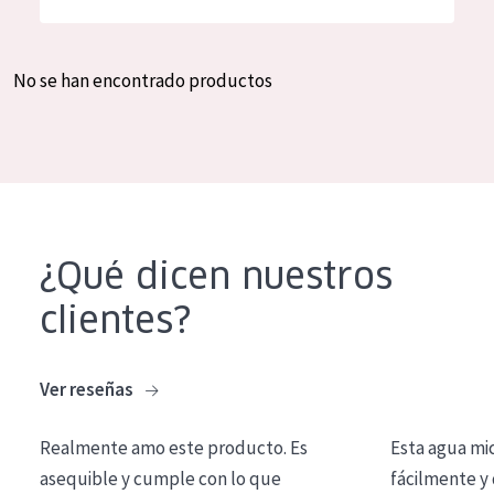
Hidratación y luminosidad
German
Reducción de arrugas
Spanish
No se han encontrado productos
Regeneración
Greek
Firmeza
Piel menopáusica
TIPO DE PRODUCTO
¿Qué dicen nuestros
Crema de día
clientes?
Crema de noche
Crema de ojos
Ver reseñas
Sérum
Realmente amo este producto. Es
Esta agua mi
Limpieza
asequible y cumple con lo que
fácilmente y 