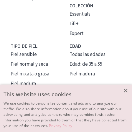
COLECCIÓN
Essentials
Lift+
Expert
TIPO DE PIEL
EDAD
Piel sensible
Todas las edades
Piel normal y seca
Edad: de 35 a 55
Piel mixata o grasa
Piel madura
Piel madura
×
Piel expuesta al sol
This website uses cookies
Piel menopáusica
We use cookies to personalize content and ads and to analyze our
traffic. We also share information about your use of our site with our
advertising and analytics partners who may combine it with other
MÁS SOBRE NOSOTROS
information you have provided to them or that they have collected from
your use of their services.
Privacy Policy
INSPIRACIÓN