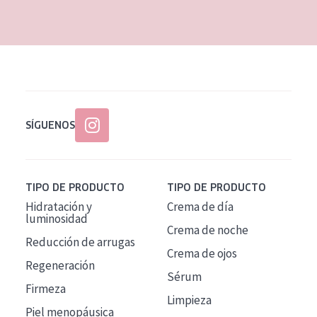
EDAD
Todas las edades
Edad: de 35 a 55
Piel madura
SÍGUENOS
TIPO DE PRODUCTO
TIPO DE PRODUCTO
Hidratación y
Crema de día
luminosidad
Crema de noche
Reducción de arrugas
Crema de ojos
Regeneración
Sérum
Firmeza
Limpieza
Piel menopáusica