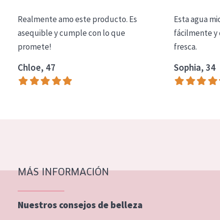
COLECCIÓN
Realmente amo este producto. Es
Esta agua mi
Essentials
asequible y cumple con lo que
fácilmente y 
promete!
fresca.
Lift+
Expert
Chloe, 47
Sophia, 34
TIPO DE PIEL
Piel sensible
Piel normal y seca
Piel mixata o grasa
Piel madura
MÁS INFORMACIÓN
Piel expuesta al sol
Piel menopáusica
Nuestros consejos de belleza