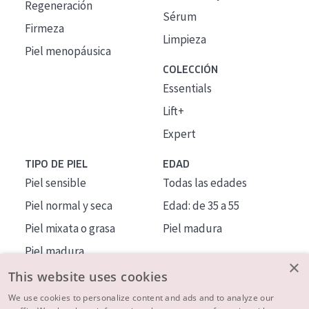
Regeneración
Sérum
Firmeza
Limpieza
Piel menopáusica
COLECCIÓN
Essentials
Lift+
Expert
TIPO DE PIEL
EDAD
Piel sensible
Todas las edades
Piel normal y seca
Edad: de 35 a 55
Piel mixata o grasa
Piel madura
Piel madura
×
Piel expuesta al sol
This website uses cookies
Piel menopáusica
We use cookies to personalize content and ads and to analyze our