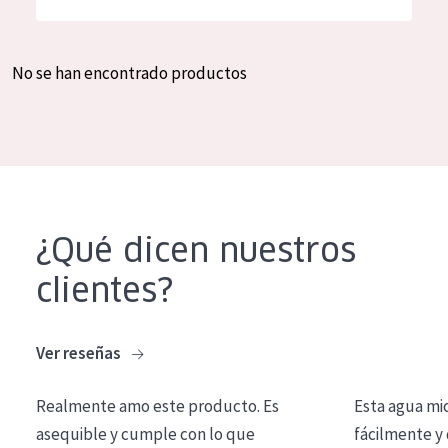
Hidratación y luminosidad
German
Reducción de arrugas
Spanish
No se han encontrado productos
Regeneración
Greek
Firmeza
Piel menopáusica
TIPO DE PRODUCTO
¿Qué dicen nuestros
Crema de día
clientes?
Crema de noche
Crema de ojos
Ver reseñas
Sérum
Realmente amo este producto. Es
Esta agua mi
Limpieza
asequible y cumple con lo que
fácilmente y 