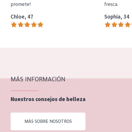
promete!
fresca.
COLECCIÓN
Chloe, 47
Sophia, 34
Essentials
Lift+
Expert
TIPO DE PIEL
Piel sensible
Piel normal y seca
MÁS INFORMACIÓN
Piel mixata o grasa
Nuestros consejos de belleza
Piel madura
Piel expuesta al sol
MÁS SOBRE NOSOTROS
Piel menopáusica