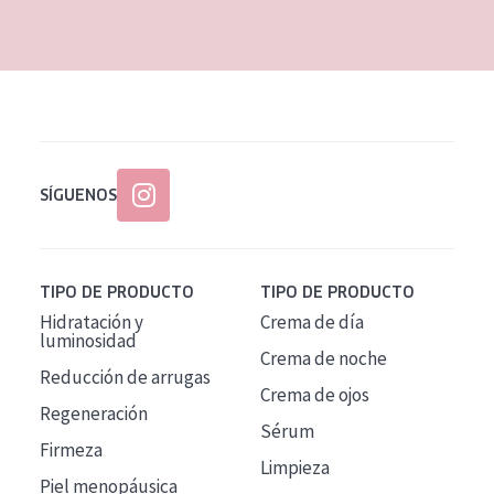
EDAD
Todas las edades
Edad: de 35 a 55
Piel madura
SÍGUENOS
TIPO DE PRODUCTO
TIPO DE PRODUCTO
Hidratación y
Crema de día
luminosidad
Crema de noche
Reducción de arrugas
Crema de ojos
Regeneración
Sérum
Firmeza
Limpieza
Piel menopáusica