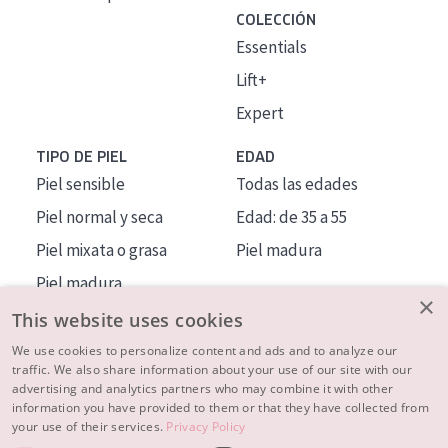
COLECCIÓN
Essentials
Lift+
Expert
TIPO DE PIEL
EDAD
Piel sensible
Todas las edades
Piel normal y seca
Edad: de 35 a 55
Piel mixata o grasa
Piel madura
Piel madura
×
Piel expuesta al sol
This website uses cookies
Piel menopáusica
We use cookies to personalize content and ads and to analyze our
traffic. We also share information about your use of our site with our
advertising and analytics partners who may combine it with other
MÁS SOBRE NOSOTROS
information you have provided to them or that they have collected from
your use of their services.
Privacy Policy
INSPIRACIÓN