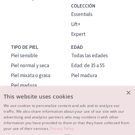
COLECCIÓN
Essentials
Lift+
Expert
TIPO DE PIEL
EDAD
Piel sensible
Todas las edades
Piel normal y seca
Edad: de 35 a 55
Piel mixata o grasa
Piel madura
Piel madura
×
Piel expuesta al sol
This website uses cookies
Piel menopáusica
We use cookies to personalize content and ads and to analyze our
traffic. We also share information about your use of our site with our
advertising and analytics partners who may combine it with other
MÁS SOBRE NOSOTROS
information you have provided to them or that they have collected from
your use of their services.
Privacy Policy
INSPIRACIÓN