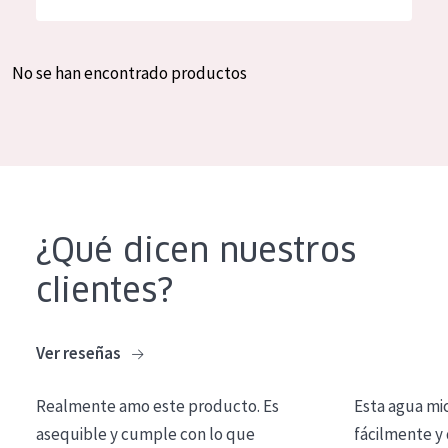
Hidratación y luminosidad
German
Reducción de arrugas
Spanish
No se han encontrado productos
Regeneración
Greek
Firmeza
Piel menopáusica
TIPO DE PRODUCTO
¿Qué dicen nuestros
Crema de día
clientes?
Crema de noche
Crema de ojos
Ver reseñas
Sérum
Realmente amo este producto. Es
Esta agua mi
Limpieza
asequible y cumple con lo que
fácilmente y 