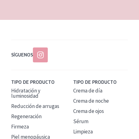
EDAD
Todas las edades
Edad: de 35 a 55
Piel madura
SÍGUENOS
TIPO DE PRODUCTO
TIPO DE PRODUCTO
Hidratación y
Crema de día
luminosidad
Crema de noche
Reducción de arrugas
Crema de ojos
Regeneración
Sérum
Firmeza
Limpieza
Piel menopáusica