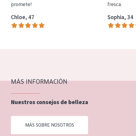
promete!
fresca.
COLECCIÓN
Chloe, 47
Sophia, 34
Essentials
Lift+
Expert
TIPO DE PIEL
Piel sensible
Piel normal y seca
MÁS INFORMACIÓN
Piel mixata o grasa
Nuestros consejos de belleza
Piel madura
Piel expuesta al sol
MÁS SOBRE NOSOTROS
Piel menopáusica