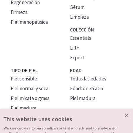
Regeneración
Sérum
Firmeza
Limpieza
Piel menopáusica
COLECCIÓN
Essentials
Lift+
Expert
TIPO DE PIEL
EDAD
Piel sensible
Todas las edades
Piel normal y seca
Edad: de 35 a 55
Piel mixata o grasa
Piel madura
Piel madura
×
Piel expuesta al sol
This website uses cookies
Piel menopáusica
We use cookies to personalize content and ads and to analyze our