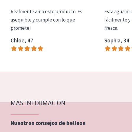
COLECCIÓN
Realmente amo este producto. Es
Esta agua mi
Essentials
asequible y cumple con lo que
fácilmente y 
promete!
fresca.
Lift+
Expert
Chloe, 47
Sophia, 34
TIPO DE PIEL
Piel sensible
Piel normal y seca
Piel mixata o grasa
Piel madura
MÁS INFORMACIÓN
Piel expuesta al sol
Piel menopáusica
Nuestros consejos de belleza