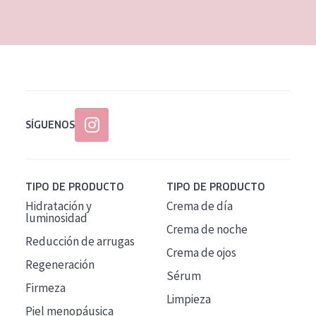
EDAD
Todas las edades
Edad: de 35 a 55
Piel madura
SÍGUENOS
TIPO DE PRODUCTO
TIPO DE PRODUCTO
Hidratación y
Crema de día
luminosidad
Crema de noche
Reducción de arrugas
Crema de ojos
Regeneración
Sérum
Firmeza
Limpieza
Piel menopáusica