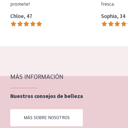
promete!
fresca.
COLECCIÓN
Chloe, 47
Sophia, 34
Essentials
Lift+
Expert
TIPO DE PIEL
Piel sensible
Piel normal y seca
MÁS INFORMACIÓN
Piel mixata o grasa
Nuestros consejos de belleza
Piel madura
Piel expuesta al sol
MÁS SOBRE NOSOTROS
Piel menopáusica