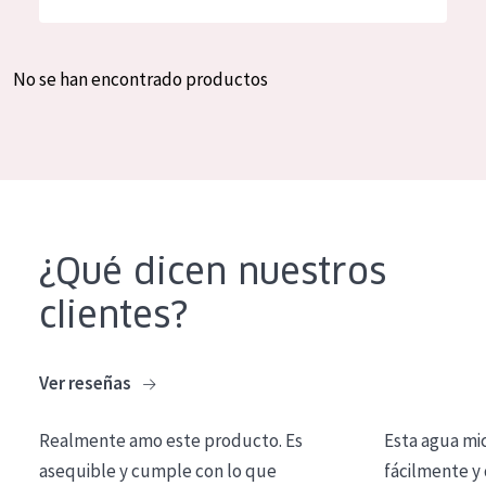
Hidratación y luminosidad
German
Reducción de arrugas
Spanish
No se han encontrado productos
Regeneración
Greek
Firmeza
Piel menopáusica
TIPO DE PRODUCTO
¿Qué dicen nuestros
Crema de día
clientes?
Crema de noche
Crema de ojos
Ver reseñas
Sérum
Realmente amo este producto. Es
Esta agua mi
Limpieza
asequible y cumple con lo que
fácilmente y 