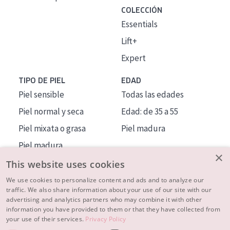
COLECCIÓN
Essentials
Lift+
Expert
TIPO DE PIEL
EDAD
Piel sensible
Todas las edades
Piel normal y seca
Edad: de 35 a 55
Piel mixata o grasa
Piel madura
Piel madura
×
Piel expuesta al sol
This website uses cookies
Piel menopáusica
We use cookies to personalize content and ads and to analyze our
traffic. We also share information about your use of our site with our
advertising and analytics partners who may combine it with other
MÁS SOBRE NOSOTROS
information you have provided to them or that they have collected from
your use of their services.
Privacy Policy
INSPIRACIÓN