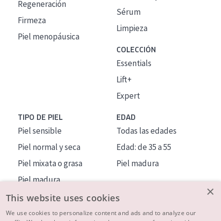
Regeneración
Sérum
Firmeza
Limpieza
Piel menopáusica
COLECCIÓN
Essentials
Lift+
Expert
TIPO DE PIEL
EDAD
Piel sensible
Todas las edades
Piel normal y seca
Edad: de 35 a 55
Piel mixata o grasa
Piel madura
Piel madura
×
Piel expuesta al sol
This website uses cookies
Piel menopáusica
We use cookies to personalize content and ads and to analyze our