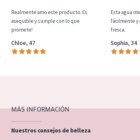
COLECCIÓN
Realmente amo este producto. Es
Esta agua mi
Essentials
asequible y cumple con lo que
fácilmente y 
promete!
fresca.
Lift+
Expert
Chloe, 47
Sophia, 34
TIPO DE PIEL
Piel sensible
Piel normal y seca
Piel mixata o grasa
Piel madura
MÁS INFORMACIÓN
Piel expuesta al sol
Piel menopáusica
Nuestros consejos de belleza