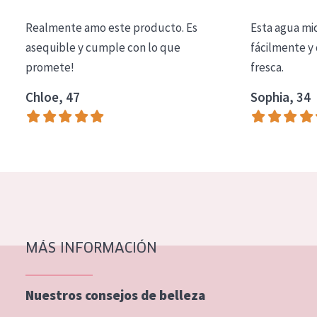
COLECCIÓN
Realmente amo este producto. Es
Esta agua mi
Essentials
asequible y cumple con lo que
fácilmente y 
promete!
fresca.
Lift+
Expert
Chloe, 47
Sophia, 34
TIPO DE PIEL
Piel sensible
Piel normal y seca
Piel mixata o grasa
Piel madura
MÁS INFORMACIÓN
Piel expuesta al sol
Piel menopáusica
Nuestros consejos de belleza