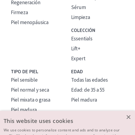
Regeneración
Sérum
Firmeza
Limpieza
Piel menopáusica
COLECCIÓN
Essentials
Lift+
Expert
TIPO DE PIEL
EDAD
Piel sensible
Todas las edades
Piel normal y seca
Edad: de 35 a 55
Piel mixata o grasa
Piel madura
Piel madura
×
Piel expuesta al sol
This website uses cookies
Piel menopáusica
We use cookies to personalize content and ads and to analyze our