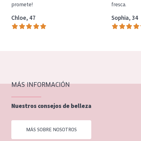
promete!
fresca.
COLECCIÓN
Chloe, 47
Sophia, 34
Essentials
Lift+
Expert
TIPO DE PIEL
Piel sensible
Piel normal y seca
MÁS INFORMACIÓN
Piel mixata o grasa
Nuestros consejos de belleza
Piel madura
Piel expuesta al sol
MÁS SOBRE NOSOTROS
Piel menopáusica