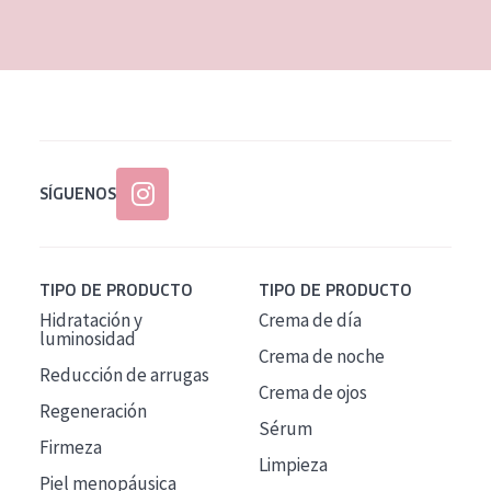
EDAD
Todas las edades
Edad: de 35 a 55
Piel madura
SÍGUENOS
TIPO DE PRODUCTO
TIPO DE PRODUCTO
Hidratación y
Crema de día
luminosidad
Crema de noche
Reducción de arrugas
Crema de ojos
Regeneración
Sérum
Firmeza
Limpieza
Piel menopáusica