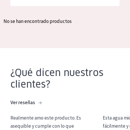
Hidratación y luminosidad
German
Reducción de arrugas
Spanish
No se han encontrado productos
Regeneración
Greek
Firmeza
Piel menopáusica
TIPO DE PRODUCTO
¿Qué dicen nuestros
Crema de día
clientes?
Crema de noche
Crema de ojos
Ver reseñas
Sérum
Realmente amo este producto. Es
Esta agua mi
Limpieza
asequible y cumple con lo que
fácilmente y 