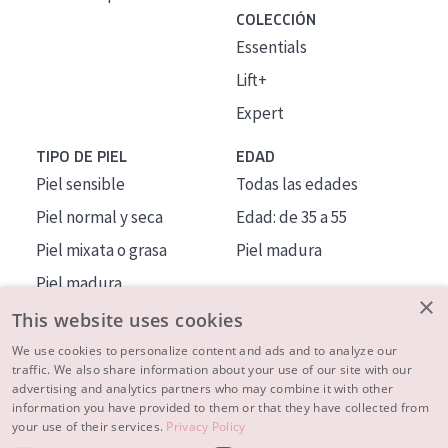
COLECCIÓN
Essentials
Lift+
Expert
TIPO DE PIEL
EDAD
Piel sensible
Todas las edades
Piel normal y seca
Edad: de 35 a 55
Piel mixata o grasa
Piel madura
Piel madura
×
Piel expuesta al sol
This website uses cookies
Piel menopáusica
We use cookies to personalize content and ads and to analyze our
traffic. We also share information about your use of our site with our
advertising and analytics partners who may combine it with other
MÁS SOBRE NOSOTROS
information you have provided to them or that they have collected from
your use of their services.
Privacy Policy
INSPIRACIÓN