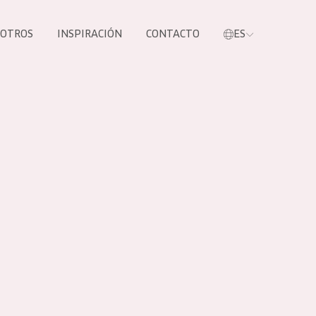
SOTROS
INSPIRACIÓN
CONTACTO
ES
tros productos
S NUESTROS
UCTOS