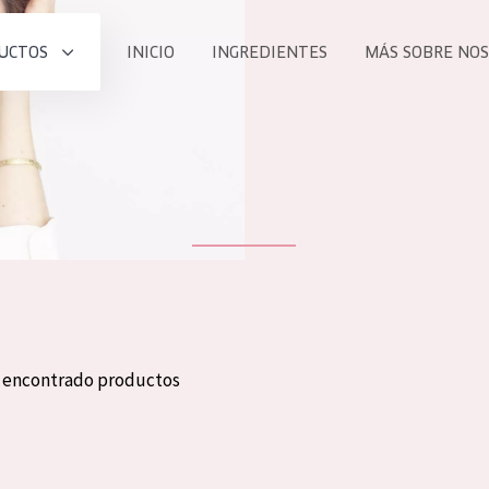
UCTOS
INICIO
INGREDIENTES
MÁS SOBRE NO
todos nues
UCTO
COLECCIÓN
Essentials
he
Lift+
Expert
n encontrado productos
TODO
EDAD
PROD
Todas las edades