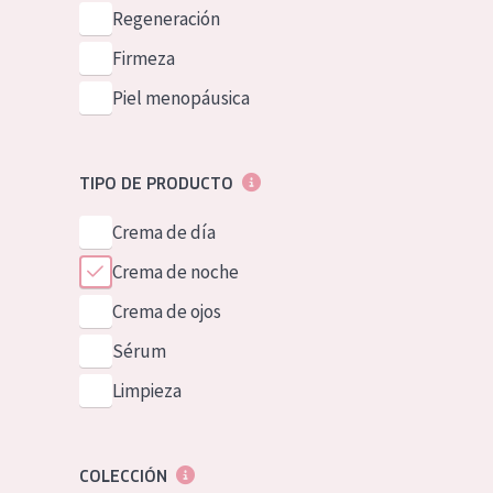
Piel normal y s
Regeneración
German
Piel mixata o g
Firmeza
Spanish
Piel madura
Piel menopáusica
Greek
Piel expuesta a
Piel menopáus
TIPO DE PRODUCTO
Crema de día
NUESTROS P
Crema de noche
Crema de ojos
Sérum
Limpieza
COLECCIÓN