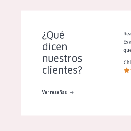
¿Qué
Rea
Es 
dicen
que
nuestros
Chl
clientes?
Ver reseñas