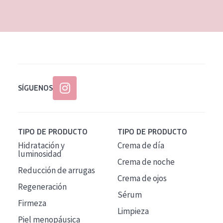
EDAD
Todas las edades
Edad: de 35 a 55
Piel madura
SÍGUENOS
TIPO DE PRODUCTO
TIPO DE PRODUCTO
Hidratación y
Crema de día
luminosidad
Crema de noche
Reducción de arrugas
Crema de ojos
Regeneración
Sérum
Firmeza
Limpieza
Piel menopáusica