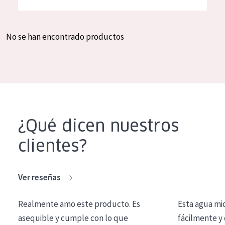
Hidratación y luminosidad
German
Reducción de arrugas
Spanish
No se han encontrado productos
Regeneración
Greek
Firmeza
Piel menopáusica
TIPO DE PRODUCTO
¿Qué dicen nuestros
Crema de día
clientes?
Crema de noche
Crema de ojos
Ver reseñas
Sérum
Realmente amo este producto. Es
Esta agua mi
Limpieza
asequible y cumple con lo que
fácilmente y 