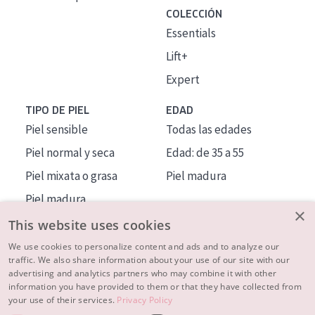
COLECCIÓN
Essentials
Lift+
Expert
TIPO DE PIEL
EDAD
Piel sensible
Todas las edades
Piel normal y seca
Edad: de 35 a 55
Piel mixata o grasa
Piel madura
Piel madura
×
Piel expuesta al sol
This website uses cookies
Piel menopáusica
We use cookies to personalize content and ads and to analyze our
traffic. We also share information about your use of our site with our
advertising and analytics partners who may combine it with other
MÁS SOBRE NOSOTROS
information you have provided to them or that they have collected from
your use of their services.
Privacy Policy
INSPIRACIÓN