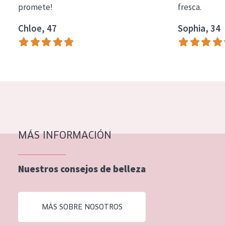
promete!
fresca.
COLECCIÓN
Chloe, 47
Sophia, 34
Essentials
Lift+
Expert
TIPO DE PIEL
Piel sensible
Piel normal y seca
MÁS INFORMACIÓN
Piel mixata o grasa
Nuestros consejos de belleza
Piel madura
Piel expuesta al sol
MÁS SOBRE NOSOTROS
Piel menopáusica