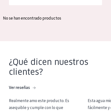
Hidratación y luminosidad
German
Reducción de arrugas
Spanish
No se han encontrado productos
Regeneración
Greek
Firmeza
Piel menopáusica
TIPO DE PRODUCTO
¿Qué dicen nuestros
Crema de día
clientes?
Crema de noche
Crema de ojos
Ver reseñas
Sérum
Realmente amo este producto. Es
Esta agua mi
Limpieza
asequible y cumple con lo que
fácilmente y 