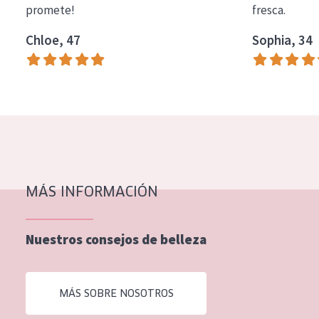
promete!
fresca.
COLECCIÓN
Chloe, 47
Sophia, 34
Essentials
Lift+
Expert
TIPO DE PIEL
Piel sensible
Piel normal y seca
MÁS INFORMACIÓN
Piel mixata o grasa
Nuestros consejos de belleza
Piel madura
Piel expuesta al sol
MÁS SOBRE NOSOTROS
Piel menopáusica