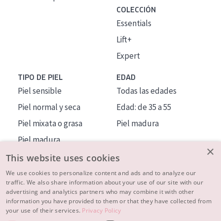
COLECCIÓN
Essentials
Lift+
Expert
TIPO DE PIEL
EDAD
Piel sensible
Todas las edades
Piel normal y seca
Edad: de 35 a 55
Piel mixata o grasa
Piel madura
Piel madura
×
Piel expuesta al sol
This website uses cookies
Piel menopáusica
We use cookies to personalize content and ads and to analyze our
traffic. We also share information about your use of our site with our
advertising and analytics partners who may combine it with other
MÁS SOBRE NOSOTROS
information you have provided to them or that they have collected from
your use of their services.
Privacy Policy
INSPIRACIÓN