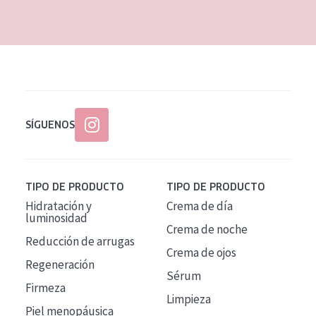
EDAD
Todas las edades
Edad: de 35 a 55
Piel madura
SÍGUENOS
TIPO DE PRODUCTO
TIPO DE PRODUCTO
Hidratación y
Crema de día
luminosidad
Crema de noche
Reducción de arrugas
Crema de ojos
Regeneración
Sérum
Firmeza
Limpieza
Piel menopáusica