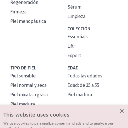
Regeneración
Sérum
Firmeza
Limpieza
Piel menopáusica
COLECCIÓN
Essentials
Lift+
Expert
TIPO DE PIEL
EDAD
Piel sensible
Todas las edades
Piel normal y seca
Edad: de 35 a 55
Piel mixata o grasa
Piel madura
Piel madura
×
Piel expuesta al sol
This website uses cookies
Piel menopáusica
We use cookies to personalize content and ads and to analyze our