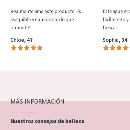
COLECCIÓN
Realmente amo este producto. Es
Esta agua mi
Essentials
asequible y cumple con lo que
fácilmente y 
promete!
fresca.
Lift+
Expert
Chloe, 47
Sophia, 34
TIPO DE PIEL
Piel sensible
Piel normal y seca
Piel mixata o grasa
Piel madura
MÁS INFORMACIÓN
Piel expuesta al sol
Piel menopáusica
Nuestros consejos de belleza