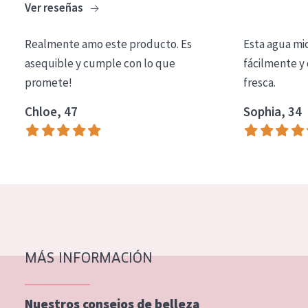
Ver reseñas
COLECCIÓN
Essentials
Realmente amo este producto. Es
Esta agua mi
asequible y cumple con lo que
fácilmente y 
Lift+
promete!
fresca.
Expert
Chloe, 47
Sophia, 34
TIPO DE PIEL
Piel sensible
Piel normal y seca
Piel mixata o grasa
Piel madura
MÁS INFORMACIÓN
Piel expuesta al sol
Piel menopáusica
Nuestros consejos de belleza