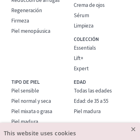
Reducción de arrugas
Crema de ojos
Regeneración
Sérum
Firmeza
Limpieza
Piel menopáusica
COLECCIÓN
Essentials
Lift+
Expert
TIPO DE PIEL
EDAD
Piel sensible
Todas las edades
Piel normal y seca
Edad: de 35 a 55
Piel mixata o grasa
Piel madura
Piel madura
×
Piel expuesta al sol
This website uses cookies