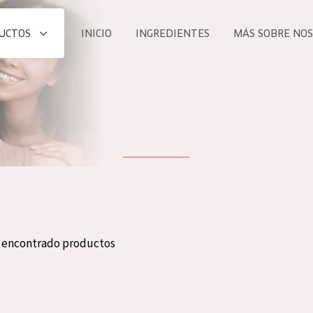
UCTOS
INICIO
INGREDIENTES
MÁS SOBRE NO
todos nues
UCTO
COLECCIÓN
Essentials
he
Lift+
Expert
n encontrado productos
TODO
EDAD
PROD
Todas las edades