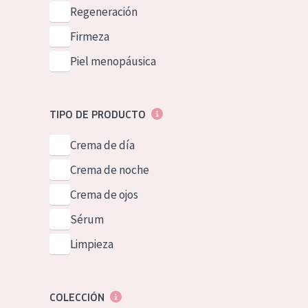
Piel normal y s
Regeneración
German
Piel mixata o g
Firmeza
Spanish
Piel madura
Piel menopáusica
Greek
Piel expuesta a
Piel menopáus
TIPO DE PRODUCTO
Crema de día
NUESTROS P
Crema de noche
Crema de ojos
Sérum
Limpieza
COLECCIÓN