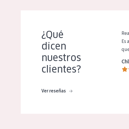
¿Qué
Rea
Es 
dicen
que
nuestros
Chl
clientes?
Ver reseñas