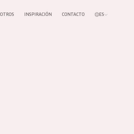
SOTROS
INSPIRACIÓN
CONTACTO
ES
tros productos
S NUESTROS
UCTOS