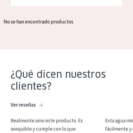
Hidratación y luminosidad
German
Reducción de arrugas
Spanish
No se han encontrado productos
Regeneración
Greek
Firmeza
Piel menopáusica
TIPO DE PRODUCTO
¿Qué dicen nuestros
Crema de día
clientes?
Crema de noche
Crema de ojos
Ver reseñas
Sérum
Realmente amo este producto. Es
Esta agua mi
Limpieza
asequible y cumple con lo que
fácilmente y 