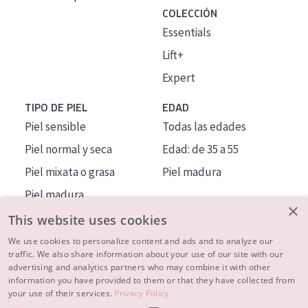
COLECCIÓN
Essentials
Lift+
Expert
TIPO DE PIEL
EDAD
Piel sensible
Todas las edades
Piel normal y seca
Edad: de 35 a 55
Piel mixata o grasa
Piel madura
Piel madura
×
Piel expuesta al sol
This website uses cookies
Piel menopáusica
We use cookies to personalize content and ads and to analyze our
traffic. We also share information about your use of our site with our
advertising and analytics partners who may combine it with other
MÁS SOBRE NOSOTROS
information you have provided to them or that they have collected from
your use of their services.
Privacy Policy
INSPIRACIÓN