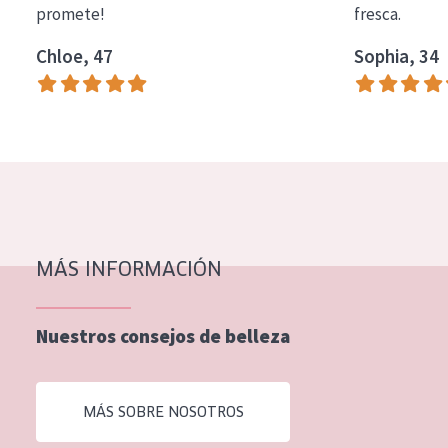
promete!
fresca.
COLECCIÓN
Chloe, 47
Sophia, 34
Essentials
Lift+
Expert
TIPO DE PIEL
Piel sensible
Piel normal y seca
MÁS INFORMACIÓN
Piel mixata o grasa
Nuestros consejos de belleza
Piel madura
Piel expuesta al sol
MÁS SOBRE NOSOTROS
Piel menopáusica