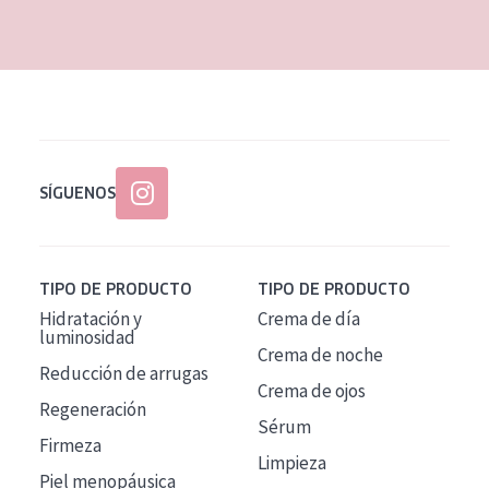
EDAD
Todas las edades
Edad: de 35 a 55
Piel madura
SÍGUENOS
TIPO DE PRODUCTO
TIPO DE PRODUCTO
Hidratación y
Crema de día
luminosidad
Crema de noche
Reducción de arrugas
Crema de ojos
Regeneración
Sérum
Firmeza
Limpieza
Piel menopáusica