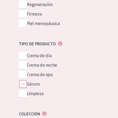
Piel normal y s
Regeneración
German
Piel mixata o g
Firmeza
Spanish
Piel madura
Piel menopáusica
Greek
Piel expuesta a
Piel menopáus
TIPO DE PRODUCTO
Crema de día
NUESTROS P
Crema de noche
Crema de ojos
Sérum
Limpieza
COLECCIÓN