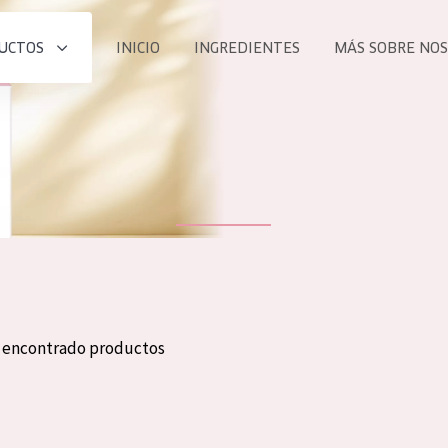
UCTOS
INICIO
INGREDIENTES
MÁS SOBRE NO
todos nues
UCTO
COLECCIÓN
Essentials
he
Lift+
Expert
n encontrado productos
TODO
EDAD
PROD
Todas las edades