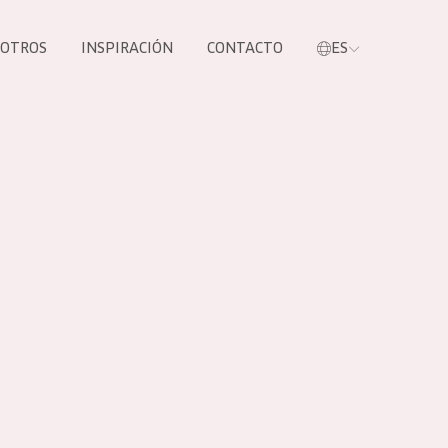
SOTROS
INSPIRACIÓN
CONTACTO
ES
tros productos
S NUESTROS
UCTOS