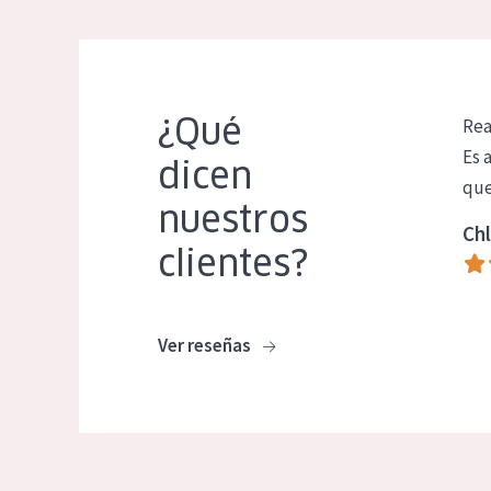
¿Qué
Rea
Es 
dicen
que
nuestros
Chl
clientes?
Ver reseñas