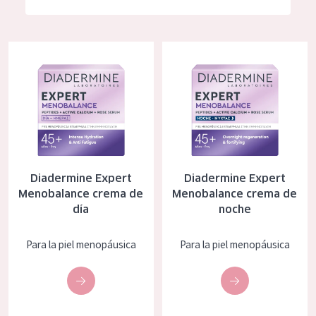
Hidratación y luminosidad
German
Reducción de arrugas
Spanish
Diadermine Expert Menobalance crema de día
Diadermine Expert Menobalanc
Regeneración
Greek
Firmeza
Piel menopáusica
TIPO DE PRODUCTO
Diadermine Expert
Diadermine Expert
Crema de día
Menobalance crema de
Menobalance crema de
día
noche
Crema de noche
Crema de ojos
Para la piel menopáusica
Para la piel menopáusica
Sérum
Limpieza