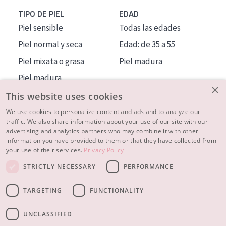
TIPO DE PIEL
EDAD
Piel sensible
Todas las edades
Piel normal y seca
Edad: de 35 a 55
Piel mixata o grasa
Piel madura
Piel madura
×
Piel expuesta al sol
This website uses cookies
Piel menopáusica
We use cookies to personalize content and ads and to analyze our
traffic. We also share information about your use of our site with our
advertising and analytics partners who may combine it with other
MÁS SOBRE NOSOTROS
information you have provided to them or that they have collected from
your use of their services.
Privacy Policy
INSPIRACIÓN
STRICTLY NECESSARY
PERFORMANCE
CONTACTO
TARGETING
FUNCTIONALITY
© 2023 - 2026 Diadermine
Condiciones
Política de Privacidad
contacto
CONFIGURACIÓN DE COOKIES
UNCLASSIFIED