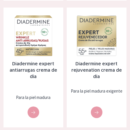
COLECCIÓN
Diadermine expert antiarrugas crema de día
Diadermine expert rejuvenation
Essentials
Lift+
Expert
TIPO DE PIEL
Diadermine expert
Diadermine expert
Piel sensible
antiarrugas crema de
rejuvenation crema de
día
día
Piel normal y seca
Piel mixata o grasa
Para la piel madura exigente
Para la piel madura
Piel madura
Piel expuesta al sol
Piel menopáusica