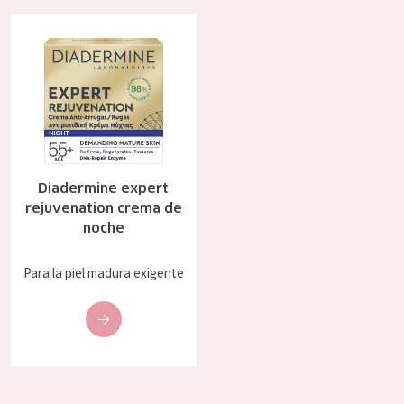
EDAD
Diadermine expert rejuvenation crema de noche
Todas las edades
Edad: de 35 a 55
Piel madura
Diadermine expert
rejuvenation crema de
noche
Para la piel madura exigente