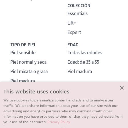
COLECCIÓN
Essentials
Lift+
Expert
TIPO DE PIEL
EDAD
Piel sensible
Todas las edades
Piel normal y seca
Edad: de 35 a 55
Piel mixata o grasa
Piel madura
Piel madura
×
Piel expuesta al sol
This website uses cookies
Piel menopáusica
We use cookies to personalize content and ads and to analyze our
traffic. We also share information about your use of our site with our
advertising and analytics partners who may combine it with other
MÁS SOBRE NOSOTROS
information you have provided to them or that they have collected from
your use of their services.
Privacy Policy
INSPIRACIÓN