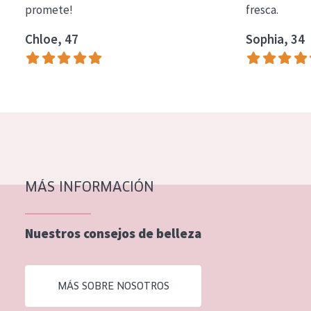
promete!
fresca.
COLECCIÓN
Chloe, 47
Sophia, 34
Essentials
Lift+
Expert
TIPO DE PIEL
Piel sensible
Piel normal y seca
MÁS INFORMACIÓN
Piel mixata o grasa
Nuestros consejos de belleza
Piel madura
Piel expuesta al sol
MÁS SOBRE NOSOTROS
Piel menopáusica