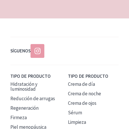
EDAD
Todas las edades
Edad: de 35 a 55
Piel madura
SÍGUENOS
TIPO DE PRODUCTO
TIPO DE PRODUCTO
Hidratación y
Crema de día
luminosidad
Crema de noche
Reducción de arrugas
Crema de ojos
Regeneración
Sérum
Firmeza
Limpieza
Piel menopáusica