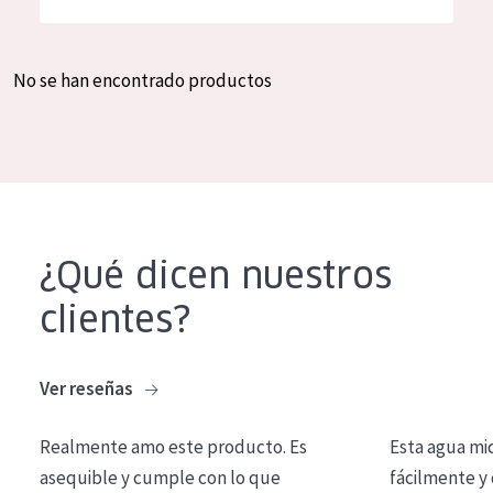
Hidratación y luminosidad
German
Reducción de arrugas
Spanish
No se han encontrado productos
Regeneración
Greek
Firmeza
Piel menopáusica
TIPO DE PRODUCTO
¿Qué dicen nuestros
Crema de día
clientes?
Crema de noche
Crema de ojos
Ver reseñas
Sérum
Realmente amo este producto. Es
Esta agua mi
Limpieza
asequible y cumple con lo que
fácilmente y 