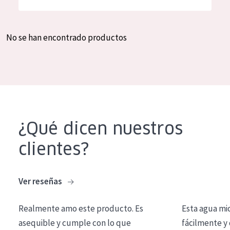
Hidratación y luminosidad
German
Reducción de arrugas
Spanish
No se han encontrado productos
Regeneración
Greek
Firmeza
Piel menopáusica
TIPO DE PRODUCTO
¿Qué dicen nuestros
Crema de día
clientes?
Crema de noche
Crema de ojos
Ver reseñas
Sérum
Realmente amo este producto. Es
Esta agua mi
Limpieza
asequible y cumple con lo que
fácilmente y 