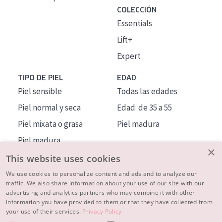
COLECCIÓN
Essentials
Lift+
Expert
TIPO DE PIEL
EDAD
Piel sensible
Todas las edades
Piel normal y seca
Edad: de 35 a 55
Piel mixata o grasa
Piel madura
Piel madura
×
Piel expuesta al sol
This website uses cookies
Piel menopáusica
We use cookies to personalize content and ads and to analyze our
traffic. We also share information about your use of our site with our
advertising and analytics partners who may combine it with other
MÁS SOBRE NOSOTROS
information you have provided to them or that they have collected from
your use of their services.
Privacy Policy
INSPIRACIÓN