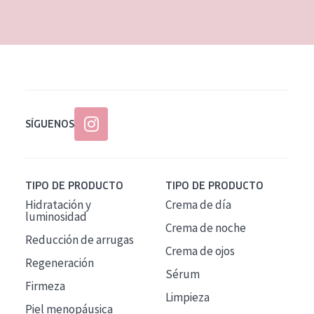
EDAD
Todas las edades
Edad: de 35 a 55
Piel madura
SÍGUENOS
TIPO DE PRODUCTO
TIPO DE PRODUCTO
Hidratación y
Crema de día
luminosidad
Crema de noche
Reducción de arrugas
Crema de ojos
Regeneración
Sérum
Firmeza
Limpieza
Piel menopáusica