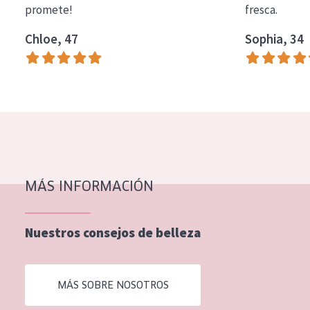
promete!
fresca.
COLECCIÓN
Chloe, 47
Sophia, 34
Essentials
Lift+
Expert
TIPO DE PIEL
Piel sensible
Piel normal y seca
MÁS INFORMACIÓN
Piel mixata o grasa
Nuestros consejos de belleza
Piel madura
Piel expuesta al sol
MÁS SOBRE NOSOTROS
Piel menopáusica