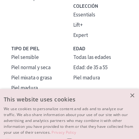
COLECCIÓN
Essentials
Lift+
Expert
TIPO DE PIEL
EDAD
Piel sensible
Todas las edades
Piel normal y seca
Edad: de 35 a 55
Piel mixata o grasa
Piel madura
Piel madura
×
Piel expuesta al sol
This website uses cookies
Piel menopáusica
We use cookies to personalize content and ads and to analyze our
traffic. We also share information about your use of our site with our
advertising and analytics partners who may combine it with other
MÁS SOBRE NOSOTROS
information you have provided to them or that they have collected from
your use of their services.
Privacy Policy
INSPIRACIÓN