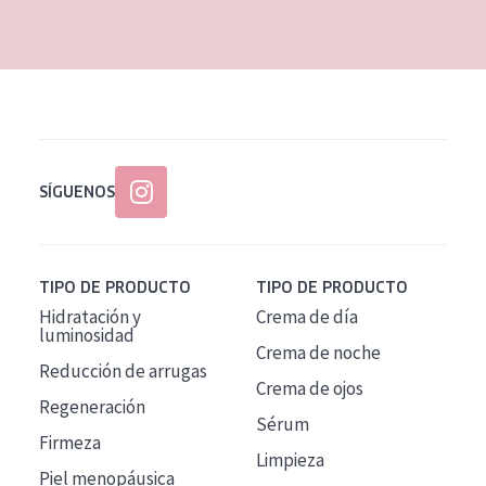
EDAD
Todas las edades
Edad: de 35 a 55
Piel madura
SÍGUENOS
TIPO DE PRODUCTO
TIPO DE PRODUCTO
Hidratación y
Crema de día
luminosidad
Crema de noche
Reducción de arrugas
Crema de ojos
Regeneración
Sérum
Firmeza
Limpieza
Piel menopáusica