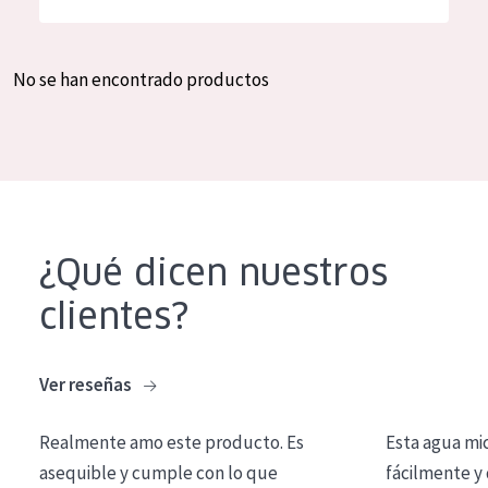
Hidratación y luminosidad
German
Reducción de arrugas
Spanish
No se han encontrado productos
Regeneración
Greek
Firmeza
Piel menopáusica
TIPO DE PRODUCTO
¿Qué dicen nuestros
Crema de día
clientes?
Crema de noche
Crema de ojos
Ver reseñas
Sérum
Realmente amo este producto. Es
Esta agua mi
Limpieza
asequible y cumple con lo que
fácilmente y 