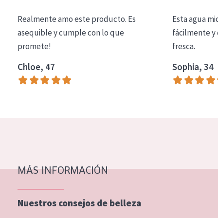
COLECCIÓN
Realmente amo este producto. Es
Esta agua mi
Essentials
asequible y cumple con lo que
fácilmente y 
promete!
fresca.
Lift+
Expert
Chloe, 47
Sophia, 34
TIPO DE PIEL
Piel sensible
Piel normal y seca
Piel mixata o grasa
Piel madura
MÁS INFORMACIÓN
Piel expuesta al sol
Piel menopáusica
Nuestros consejos de belleza