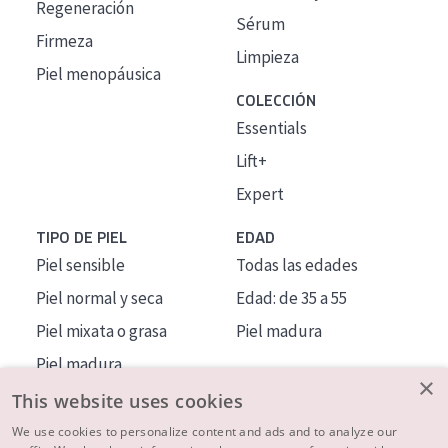
Regeneración
Sérum
Firmeza
Limpieza
Piel menopáusica
COLECCIÓN
Essentials
Lift+
Expert
TIPO DE PIEL
EDAD
Piel sensible
Todas las edades
Piel normal y seca
Edad: de 35 a 55
Piel mixata o grasa
Piel madura
Piel madura
×
Piel expuesta al sol
This website uses cookies
Piel menopáusica
We use cookies to personalize content and ads and to analyze our