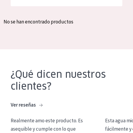
Hidratación y luminosidad
German
Reducción de arrugas
Spanish
No se han encontrado productos
Regeneración
Greek
Firmeza
Piel menopáusica
TIPO DE PRODUCTO
¿Qué dicen nuestros
Crema de día
clientes?
Crema de noche
Crema de ojos
Ver reseñas
Sérum
Realmente amo este producto. Es
Esta agua mi
Limpieza
asequible y cumple con lo que
fácilmente y 