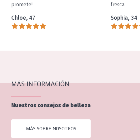
promete!
fresca.
COLECCIÓN
Chloe, 47
Sophia, 34
Essentials
Lift+
Expert
TIPO DE PIEL
Piel sensible
Piel normal y seca
MÁS INFORMACIÓN
Piel mixata o grasa
Nuestros consejos de belleza
Piel madura
Piel expuesta al sol
MÁS SOBRE NOSOTROS
Piel menopáusica