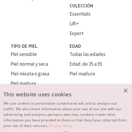
COLECCIÓN
Essentials
Lift+
Expert
TIPO DE PIEL
EDAD
Piel sensible
Todas las edades
Piel normal y seca
Edad: de 35 a 55
Piel mixata o grasa
Piel madura
Piel madura
×
Piel expuesta al sol
This website uses cookies
Piel menopáusica
We use cookies to personalize content and ads and to analyze our
traffic. We also share information about your use of our site with our
advertising and analytics partners who may combine it with other
MÁS SOBRE NOSOTROS
information you have provided to them or that they have collected from
your use of their services.
Privacy Policy
INSPIRACIÓN