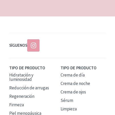
EDAD
Todas las edades
Edad: de 35 a 55
Piel madura
SÍGUENOS
TIPO DE PRODUCTO
TIPO DE PRODUCTO
Hidratación y
Crema de día
luminosidad
Crema de noche
Reducción de arrugas
Crema de ojos
Regeneración
Sérum
Firmeza
Limpieza
Piel menopáusica