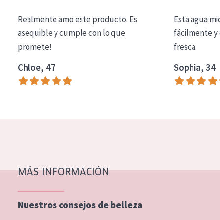
COLECCIÓN
Realmente amo este producto. Es
Esta agua mi
Essentials
asequible y cumple con lo que
fácilmente y 
promete!
fresca.
Lift+
Expert
Chloe, 47
Sophia, 34
TIPO DE PIEL
Piel sensible
Piel normal y seca
Piel mixata o grasa
Piel madura
MÁS INFORMACIÓN
Piel expuesta al sol
Piel menopáusica
Nuestros consejos de belleza