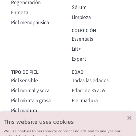
Regeneración
Sérum
Firmeza
Limpieza
Piel menopáusica
COLECCIÓN
Essentials
Lift+
Expert
TIPO DE PIEL
EDAD
Piel sensible
Todas las edades
Piel normal y seca
Edad: de 35 a 55
Piel mixata o grasa
Piel madura
Piel madura
×
Piel expuesta al sol
This website uses cookies
Piel menopáusica
We use cookies to personalize content and ads and to analyze our